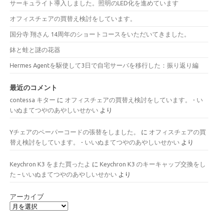
サーキュライト導入しました。照明のLED化を進めています
オフィスチェアの買替え検討をしています。
国分寺 翔さん 14周年のショートコースをいただいてきました。
鉢と蛙と謎の花器
Hermes Agentを駆使して3日で自宅サーバを移行した：振り返り編
最近のコメント
contessa キター
に
オフィスチェアの買替え検討をしています。 - い
いぬまてつやのあやしいせかい
より
Yチェアのペーパーコードの張替をしました。
に
オフィスチェアの買
替え検討をしています。 - いいぬまてつやのあやしいせかい
より
Keychron K3 をまた買ったよ
に
Keychron K3 のキーキャップ交換をし
た – いいぬまてつやのあやしいせかい
より
アーカイブ