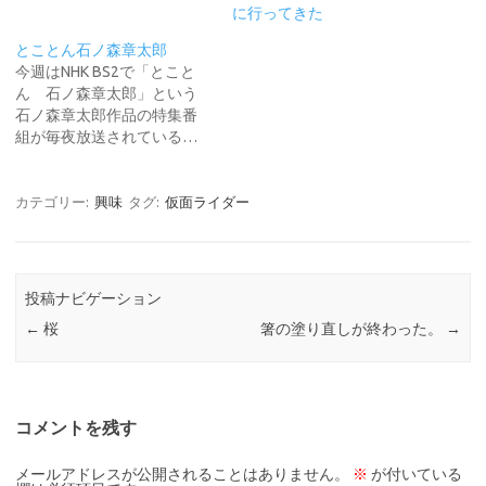
に行ってきた
とことん石ノ森章太郎
今週はNHK BS2で「とこと
ん 石ノ森章太郎」という
石ノ森章太郎作品の特集番
組が毎夜放送されている…
カテゴリー:
興味
タグ:
仮面ライダー
投稿ナビゲーション
←
桜
箸の塗り直しが終わった。
→
コメントを残す
メールアドレスが公開されることはありません。
※
が付いている