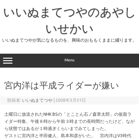
コ
ン
いいぬまてつやのあやし
テ
ン
ツ
へ
いせかい
ス
キ
ッ
いいぬまてつやが気になるものを、興味のおももくままに綴ります。
プ
Menu
宮内洋は平成ライダーが嫌い
投稿者:
いいぬまてつや
|
2008年3月31日
土曜日に放送されたNHK BSの「とことん石ノ森章太郎」の仮面ラ
イダー特集、午後８時から午前３時までの長時間だったけど、なが
ら状態ではあるが１時過ぎくらいまでみてしまった。
ゲストに宮内洋と半田健人、島本和彦がいた。 宮内洋はV3時代