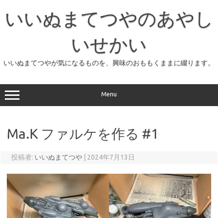
コ
ン
いいぬまてつやのあやし
テ
ン
ツ
へ
いせかい
ス
キ
ッ
いいぬまてつやが気になるものを、興味のおももくままに綴ります。
プ
Menu
Ma.K ファルケを作る #1
投稿者:
いいぬまてつや
|
2024年7月13日