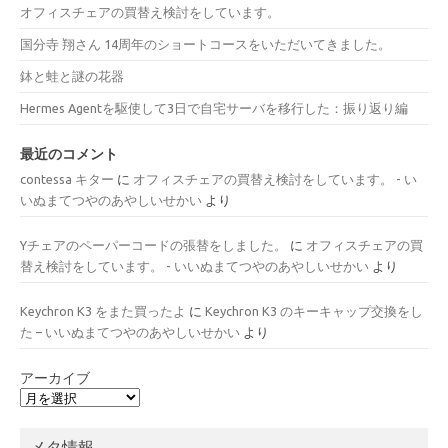
オフィスチェアの買替え検討をしています。
国分寺 翔さん 14周年のショートコースをいただいてきました。
鉢と蛙と謎の花器
Hermes Agentを駆使して3日で自宅サーバを移行した：振り返り編
最近のコメント
contessa キター
に
オフィスチェアの買替え検討をしています。 - い
いぬまてつやのあやしいせかい
より
Yチェアのペーパーコードの張替をしました。
に
オフィスチェアの買
替え検討をしています。 - いいぬまてつやのあやしいせかい
より
Keychron K3 をまた買ったよ
に
Keychron K3 のキーキャップ交換をし
た – いいぬまてつやのあやしいせかい
より
アーカイブ
メタ情報