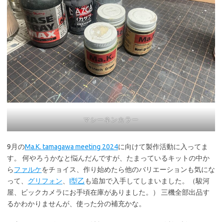
マシーネンカラー
9月の
Ma.K. tamagawa meeting 2024
に向けて製作活動に入ってま
す。 何やろうかなと悩んだんですが、たまっているキットの中か
ら
ファルケ
をチョイス、作り始めたら他のバリエーションも気にな
って、
グリフォン
、
I型乙
も追加で入手してしまいました。（駿河
屋、ビックカメラにお手頃在庫がありました。） 三機全部出品す
るかわかりませんが、使った分の補充かな。