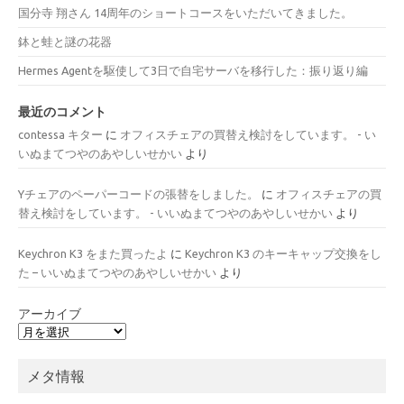
国分寺 翔さん 14周年のショートコースをいただいてきました。
鉢と蛙と謎の花器
Hermes Agentを駆使して3日で自宅サーバを移行した：振り返り編
最近のコメント
contessa キター
に
オフィスチェアの買替え検討をしています。 - い
いぬまてつやのあやしいせかい
より
Yチェアのペーパーコードの張替をしました。
に
オフィスチェアの買
替え検討をしています。 - いいぬまてつやのあやしいせかい
より
Keychron K3 をまた買ったよ
に
Keychron K3 のキーキャップ交換をし
た – いいぬまてつやのあやしいせかい
より
アーカイブ
メタ情報