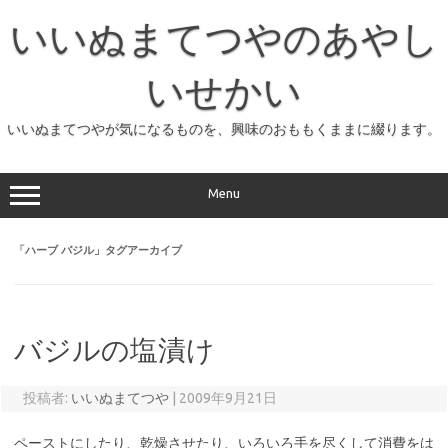
コ
ン
いいぬまてつやのあやし
テ
ン
ツ
へ
いせかい
ス
キ
ッ
いいぬまてつやが気になるものを、興味のおももくままに綴ります。
プ
Menu
「
ハーブ バジル
」タグアーカイブ
バジルの塩漬け
投稿者:
いいぬまてつや
|
2009年9月21日
ペーストにしたり、乾燥させたり、いろいろ手を尽くして消費をは