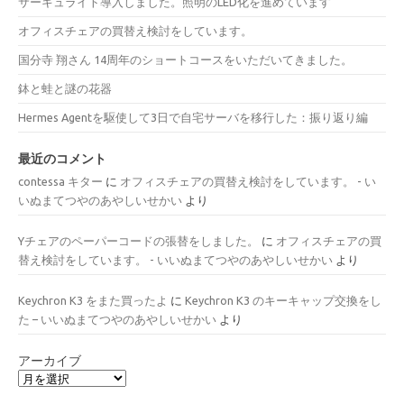
サーキュライト導入しました。照明のLED化を進めています
オフィスチェアの買替え検討をしています。
国分寺 翔さん 14周年のショートコースをいただいてきました。
鉢と蛙と謎の花器
Hermes Agentを駆使して3日で自宅サーバを移行した：振り返り編
最近のコメント
contessa キター
に
オフィスチェアの買替え検討をしています。 - い
いぬまてつやのあやしいせかい
より
Yチェアのペーパーコードの張替をしました。
に
オフィスチェアの買
替え検討をしています。 - いいぬまてつやのあやしいせかい
より
Keychron K3 をまた買ったよ
に
Keychron K3 のキーキャップ交換をし
た – いいぬまてつやのあやしいせかい
より
アーカイブ