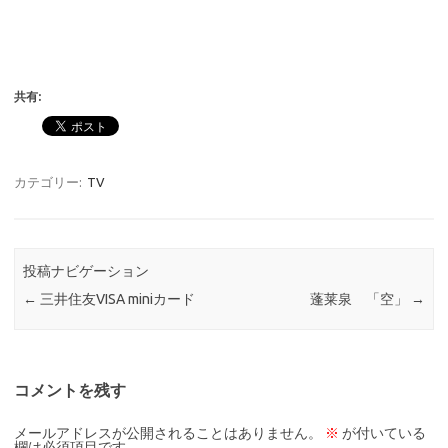
共有:
カテゴリー:
TV
投稿ナビゲーション
←
三井住友VISA miniカード
蓬莱泉 「空」
→
コメントを残す
メールアドレスが公開されることはありません。
※
が付いている
欄は必須項目です