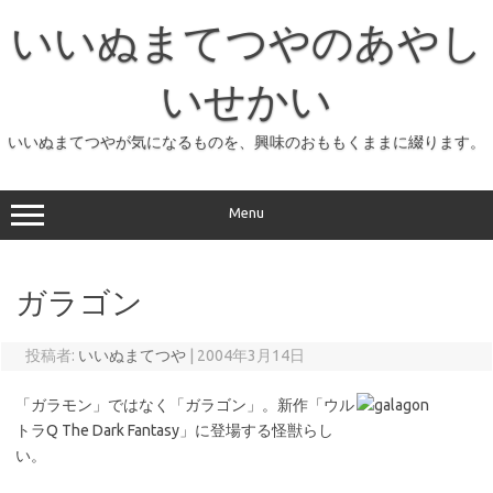
コ
ン
いいぬまてつやのあやし
テ
ン
ツ
へ
いせかい
ス
キ
ッ
いいぬまてつやが気になるものを、興味のおももくままに綴ります。
プ
Menu
ガラゴン
投稿者:
いいぬまてつや
|
2004年3月14日
「ガラモン」ではなく「ガラゴン」。新作「ウル
トラQ The Dark Fantasy」に登場する怪獣らし
い。