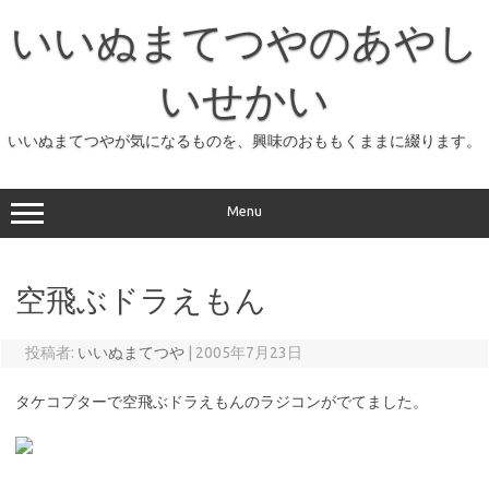
コ
ン
いいぬまてつやのあやし
テ
ン
ツ
へ
いせかい
ス
キ
ッ
いいぬまてつやが気になるものを、興味のおももくままに綴ります。
プ
Menu
空飛ぶドラえもん
投稿者:
いいぬまてつや
|
2005年7月23日
タケコプターで空飛ぶドラえもんのラジコンがでてました。