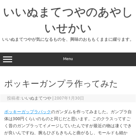
コ
ン
いいぬまてつやのあやし
テ
ン
ツ
へ
いせかい
ス
キ
ッ
いいぬまてつやが気になるものを、興味のおももくままに綴ります。
プ
Menu
ポッキーガンプラ作ってみた
投稿者:
いいぬまてつや
|
2007年1月30日
ポッキーガップラパック
のガンダムを作ってみました。ガンプラ自
体は300円くらいのものと同じだと思います。このクラスってすご
く昔のガンプラってイメージしていたんですが最近の物は凄くでき
が良いんですね、腕もひざもきちんと曲がるし、モールドも細か