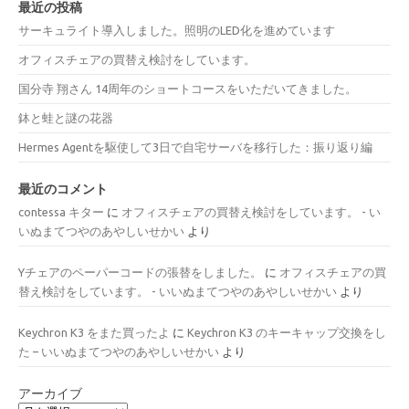
最近の投稿
サーキュライト導入しました。照明のLED化を進めています
オフィスチェアの買替え検討をしています。
国分寺 翔さん 14周年のショートコースをいただいてきました。
鉢と蛙と謎の花器
Hermes Agentを駆使して3日で自宅サーバを移行した：振り返り編
最近のコメント
contessa キター
に
オフィスチェアの買替え検討をしています。 - い
いぬまてつやのあやしいせかい
より
Yチェアのペーパーコードの張替をしました。
に
オフィスチェアの買
替え検討をしています。 - いいぬまてつやのあやしいせかい
より
Keychron K3 をまた買ったよ
に
Keychron K3 のキーキャップ交換をし
た – いいぬまてつやのあやしいせかい
より
アーカイブ