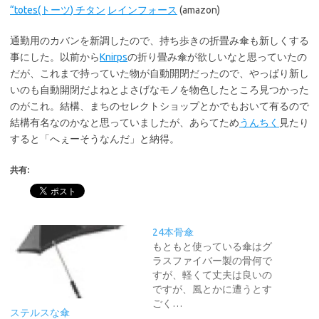
“totes(トーツ
)
チタン
レインフォース
(amazon)
通勤用のカバンを新調したので、持ち歩きの折畳み傘も新しくする
事にした。以前から
Knirps
の折り畳み傘が欲しいなと思っていたの
だが、これまで持っていた物が自動開閉だったので、やっぱり新し
いのも自動開閉だよねとよさげなモノを物色したところ見つかった
のがこれ。結構、まちのセレクトショップとかでもおいて有るので
結構有名なのかなと思っていましたが、あらてため
うんちく
見たり
すると「へぇーそうなんだ」と納得。
共有:
24本骨傘
もともと使っている傘はグ
ラスファイバー製の骨何で
すが、軽くて丈夫は良いの
ですが、風とかに遭うとす
ごく…
ステルスな傘