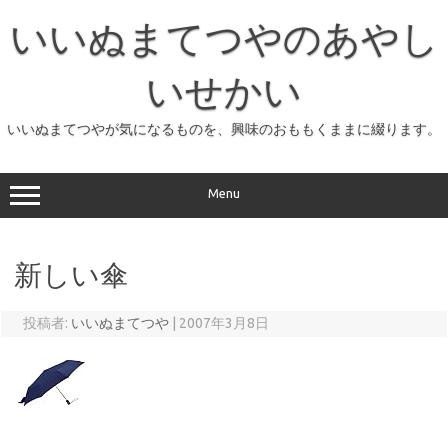
コ
ン
いいぬまてつやのあやし
テ
ン
ツ
へ
いせかい
ス
キ
ッ
いいぬまてつやが気になるものを、興味のおももくままに綴ります。
プ
Menu
新しい傘
投稿者:
いいぬまてつや
|
2007年3月8日