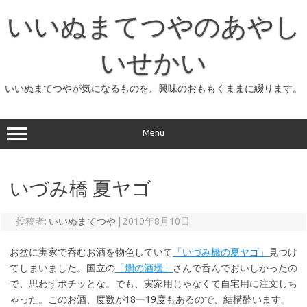
コ
ン
いいぬまてつやのあやし
テ
ン
ツ
へ
いせかい
ス
キ
ッ
いいぬまてつやが気になるものを、興味のおももくままに綴ります。
プ
Menu
いづみ橋 夏ヤゴ
投稿者:
いいぬまてつや
|
2010年8月10日
お盆に実家で呑むお酒を物色していて
「いづみ橋の夏ヤゴ」
見つけ
てしまいました。国立の
「燗の酒壜」
さんで呑んでおいしかったの
で、思わずポチッとな。でも、実家用じゃなくて自宅用に注文しち
ゃった。このお酒、度数が18ー19度もあるので、結構酔います。