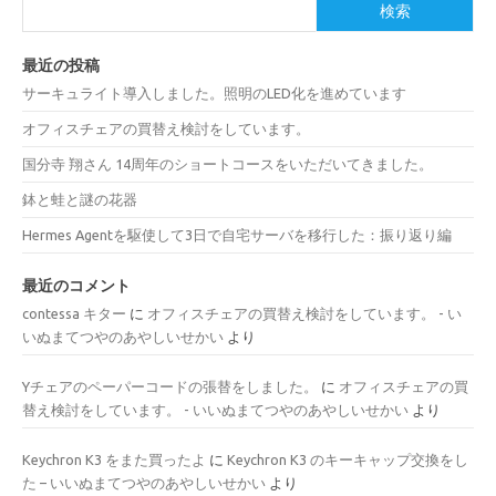
検索
最近の投稿
サーキュライト導入しました。照明のLED化を進めています
オフィスチェアの買替え検討をしています。
国分寺 翔さん 14周年のショートコースをいただいてきました。
鉢と蛙と謎の花器
Hermes Agentを駆使して3日で自宅サーバを移行した：振り返り編
最近のコメント
contessa キター
に
オフィスチェアの買替え検討をしています。 - い
いぬまてつやのあやしいせかい
より
Yチェアのペーパーコードの張替をしました。
に
オフィスチェアの買
替え検討をしています。 - いいぬまてつやのあやしいせかい
より
Keychron K3 をまた買ったよ
に
Keychron K3 のキーキャップ交換をし
た – いいぬまてつやのあやしいせかい
より