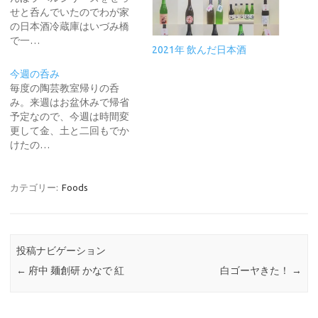
せと呑んでいたのでわが家
の日本酒冷蔵庫はいづみ橋
で一…
2021年 飲んだ日本酒
今週の呑み
毎度の陶芸教室帰りの呑
み。来週はお盆休みで帰省
予定なので、今週は時間変
更して金、土と二回もでか
けたの…
カテゴリー:
Foods
投稿ナビゲーション
←
府中 麺創研 かなで 紅
白ゴーヤきた！
→