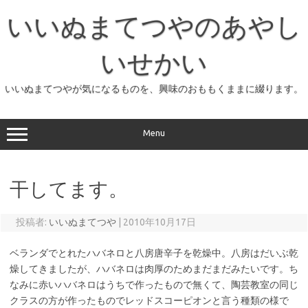
コ
ン
いいぬまてつやのあやし
テ
ン
ツ
へ
いせかい
ス
キ
ッ
いいぬまてつやが気になるものを、興味のおももくままに綴ります。
プ
Menu
干してます。
投稿者:
いいぬまてつや
|
2010年10月17日
ベランダでとれたハバネロと八房唐辛子を乾燥中。八房はだいぶ乾
燥してきましたが、ハバネロは肉厚のためまだまだみたいです。ち
なみに赤いハバネロはうちで作ったもので無くて、陶芸教室の同じ
クラスの方が作ったものでレッドスコーピオンと言う種類の様で