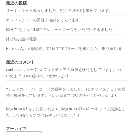
最近の投稿
サーキュライト導入しました。照明のLED化を進めています
オフィスチェアの買替え検討をしています。
国分寺 翔さん 14周年のショートコースをいただいてきました。
鉢と蛙と謎の花器
Hermes Agentを駆使して3日で自宅サーバを移行した：振り返り編
最近のコメント
contessa キター
に
オフィスチェアの買替え検討をしています。 - い
いぬまてつやのあやしいせかい
より
Yチェアのペーパーコードの張替をしました。
に
オフィスチェアの買
替え検討をしています。 - いいぬまてつやのあやしいせかい
より
Keychron K3 をまた買ったよ
に
Keychron K3 のキーキャップ交換をし
た – いいぬまてつやのあやしいせかい
より
アーカイブ