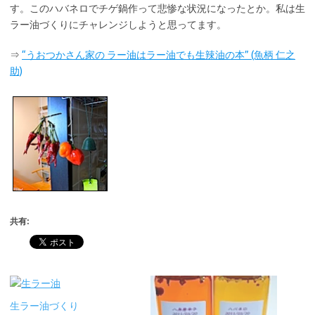
す。このハバネロでチゲ鍋作って悲惨な状況になったとか。私は生
ラー油づくりにチャレンジしようと思ってます。
⇒
“うおつかさん家の ラー油はラー油でも生辣油の本” (魚柄 仁之
助)
共有:
生ラー油づくり