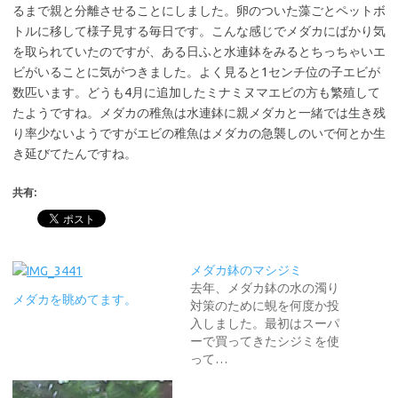
るまで親と分離させることにしました。卵のついた藻ごとペットボ
トルに移して様子見する毎日です。こんな感じでメダカにばかり気
を取られていたのですが、ある日ふと水連鉢をみるとちっちゃいエ
ビがいることに気がつきました。よく見ると1センチ位の子エビが
数匹います。どうも4月に追加したミナミヌマエビの方も繁殖して
たようですね。メダカの稚魚は水連鉢に親メダカと一緒では生き残
り率少ないようですがエビの稚魚はメダカの急襲しのいで何とか生
き延びてたんですね。
共有:
メダカ鉢のマシジミ
去年、メダカ鉢の水の濁り
メダカを眺めてます。
対策のために蜆を何度か投
入しました。最初はスーパ
ーで買ってきたシジミを使
って…