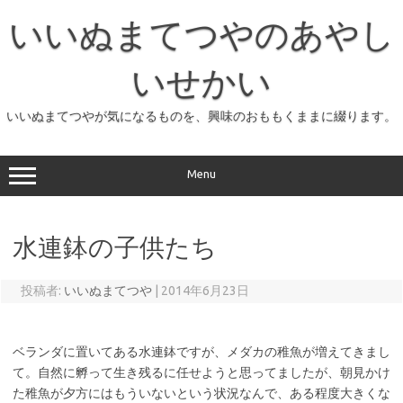
コ
ン
いいぬまてつやのあやし
テ
ン
ツ
へ
いせかい
ス
キ
ッ
いいぬまてつやが気になるものを、興味のおももくままに綴ります。
プ
Menu
水連鉢の子供たち
投稿者:
いいぬまてつや
|
2014年6月23日
ベランダに置いてある水連鉢ですが、メダカの稚魚が増えてきまし
て。自然に孵って生き残るに任せようと思ってましたが、朝見かけ
た稚魚が夕方にはもういないという状況なんで、ある程度大きくな