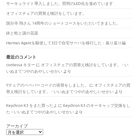
サーキュライト導入しました。照明のLED化を進めています
オフィスチェアの買替え検討をしています。
国分寺 翔さん 14周年のショートコースをいただいてきました。
鉢と蛙と謎の花器
Hermes Agentを駆使して3日で自宅サーバを移行した：振り返り編
最近のコメント
contessa キター
に
オフィスチェアの買替え検討をしています。 - い
いぬまてつやのあやしいせかい
より
Yチェアのペーパーコードの張替をしました。
に
オフィスチェアの買
替え検討をしています。 - いいぬまてつやのあやしいせかい
より
Keychron K3 をまた買ったよ
に
Keychron K3 のキーキャップ交換をし
た – いいぬまてつやのあやしいせかい
より
アーカイブ