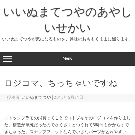
コ
ン
いいぬまてつやのあやし
テ
ン
ツ
へ
いせかい
ス
キ
ッ
いいぬまてつやが気になるものを、興味のおももくままに綴ります。
プ
Menu
ロジコマ、ちっちゃいですね
投稿者:
いいぬまてつや
|
2015年5月31日
ストックプラモの消費ってことでコトブキヤのロジコマを作りまし
た。構造が単純だったのでさくさくとつくれて3時間もかからずで
きちゃった。スナップフィットなんで小さなパーツがとれやすい