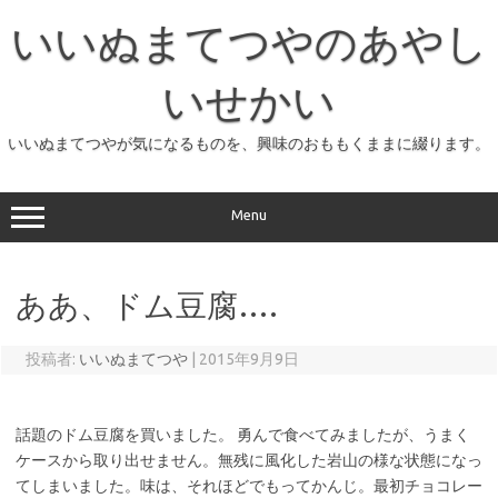
コ
ン
いいぬまてつやのあやし
テ
ン
ツ
へ
いせかい
ス
キ
ッ
いいぬまてつやが気になるものを、興味のおももくままに綴ります。
プ
Menu
ああ、ドム豆腐….
投稿者:
いいぬまてつや
|
2015年9月9日
話題のドム豆腐を買いました。 勇んで食べてみましたが、うまく
ケースから取り出せません。無残に風化した岩山の様な状態になっ
てしまいました。味は、それほどでもってかんじ。最初チョコレー