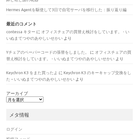
Hermes Agentを駆使して3日で自宅サーバを移行した：振り返り編
最近のコメント
contessa キター
に
オフィスチェアの買替え検討をしています。 - い
いぬまてつやのあやしいせかい
より
Yチェアのペーパーコードの張替をしました。
に
オフィスチェアの買
替え検討をしています。 - いいぬまてつやのあやしいせかい
より
Keychron K3 をまた買ったよ
に
Keychron K3 のキーキャップ交換をし
た – いいぬまてつやのあやしいせかい
より
アーカイブ
メタ情報
ログイン
投稿フィード