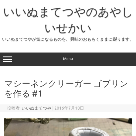
コ
ン
いいぬまてつやのあやし
テ
ン
ツ
へ
いせかい
ス
キ
ッ
いいぬまてつやが気になるものを、興味のおももくままに綴ります。
プ
Menu
マシーネンクリーガー ゴブリン
を作る #1
投稿者:
いいぬまてつや
|
2016年7月18日