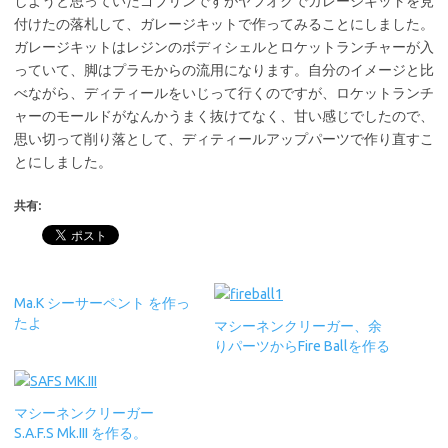
しようと思っていたゴブリンですがヤフオクでガレージキットを見
付けたの落札して、ガレージキットで作ってみることにしました。
ガレージキットはレジンのボディシェルとロケットランチャーが入
っていて、脚はプラモからの流用になります。自分のイメージと比
べながら、ディティールをいじって行くのですが、ロケットランチ
ャーのモールドがなんかうまく抜けてなく、甘い感じでしたので、
思い切って削り落として、ディティールアップパーツで作り直すこ
とにしました。
共有:
Ma.K シーサーペント を作っ
たよ
マシーネンクリーガー、余
りパーツからFire Ballを作る
マシーネンクリーガー
S.A.F.S Mk.III を作る。