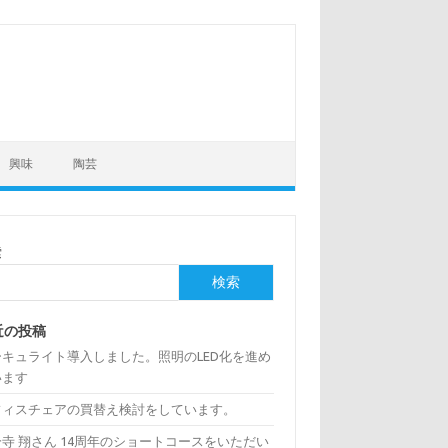
興味
陶芸
索
検索
近の投稿
ーキュライト導入しました。照明のLED化を進め
います
フィスチェアの買替え検討をしています。
寺 翔さん 14周年のショートコースをいただい