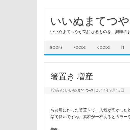
コ
ン
テ
いいぬまてつや
ン
ツ
へ
いいぬまてつやが気になるものを、興味の
ス
キ
ッ
プ
BOOKS
FOODS
GOODS
IT
箸置き 増産
投稿者:
いいぬまてつや
|
2017年9月15日
お盆用に作った箸置きで、人気が高かった
楽で良いですね。素材が一杯あるとカラー
共有: