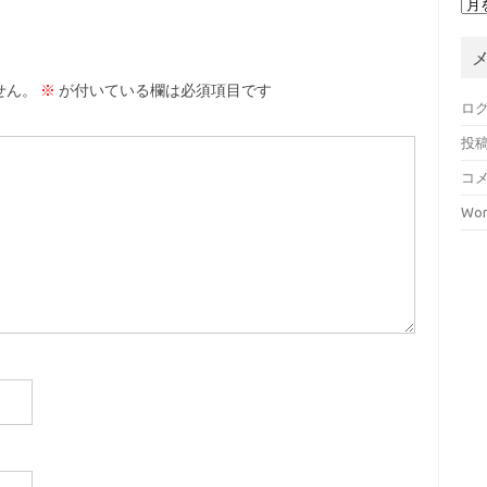
せん。
※
が付いている欄は必須項目です
ロ
投
コ
Wor