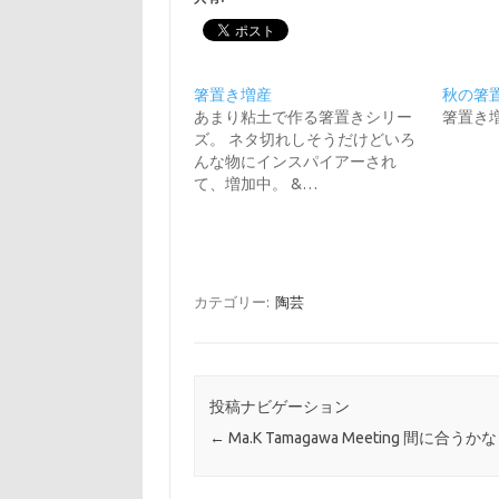
箸置き増産
秋の箸
あまり粘土で作る箸置きシリー
箸置き
ズ。 ネタ切れしそうだけどいろ
んな物にインスパイアーされ
て、増加中。 &…
カテゴリー:
陶芸
投稿ナビゲーション
←
Ma.K Tamagawa Meeting 間に合うかな