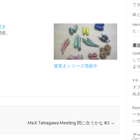
て
鉢
He
置き
た
増産。
最
con
し
箸置きシリーズ増産中
よ
Y
オ
ぬ
Ke
ー
い
Ma.K Tamagawa Meeting 間に合うかな #2
→
ア