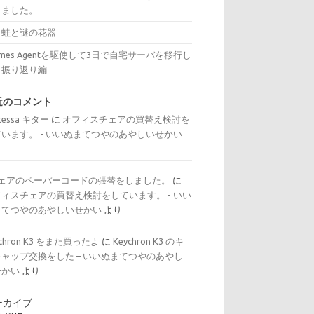
きました。
と蛙と謎の花器
rmes Agentを駆使して3日で自宅サーバを移行し
：振り返り編
近のコメント
tessa キター
に
オフィスチェアの買替え検討を
ています。 - いいぬまてつやのあやしいせかい
り
チェアのペーパーコードの張替をしました。
に
フィスチェアの買替え検討をしています。 - いい
まてつやのあやしいせかい
より
ychron K3 をまた買ったよ
に
Keychron K3 のキ
キャップ交換をした – いいぬまてつやのあやし
せかい
より
ーカイブ