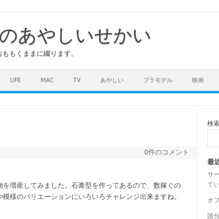
のあやしいせかい
おももくままに綴ります。
LIFE
MAC
TV
あやしい
プラモデル
映画
検
0件のコメント
最
サ
て
物を増産してみました。石膏型を作ってあるので、数稼ぐの
や模様のバリエーションにいろいろチャレンジ出来ますね。
オ
国分