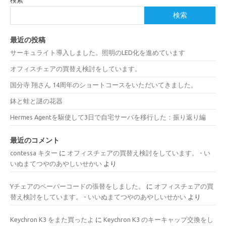
検索
検索
最近の投稿
サーキュライト導入しました。照明のLED化を進めています
オフィスチェアの買替え検討をしています。
国分寺 翔さん 14周年のショートコースをいただいてきました。
鉢と蛙と謎の花器
Hermes Agentを駆使して3日で自宅サーバを移行した：振り返り編
最近のコメント
contessa キター
に
オフィスチェアの買替え検討をしています。 - い
いぬまてつやのあやしいせかい
より
Yチェアのペーパーコードの張替をしました。
に
オフィスチェアの買
替え検討をしています。 - いいぬまてつやのあやしいせかい
より
Keychron K3 をまた買ったよ
に
Keychron K3 のキーキャップ交換をし