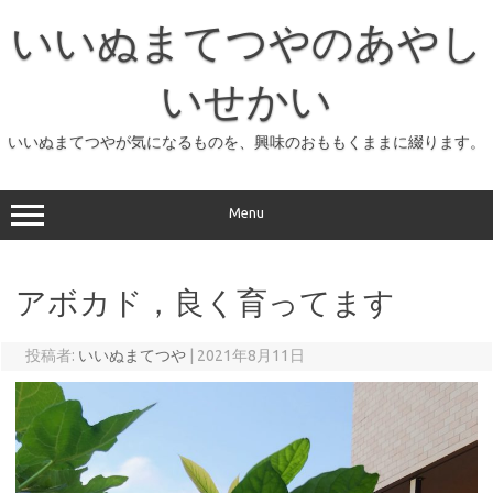
コ
ン
いいぬまてつやのあやし
テ
ン
ツ
へ
いせかい
ス
キ
ッ
いいぬまてつやが気になるものを、興味のおももくままに綴ります。
プ
Menu
アボカド，良く育ってます
投稿者:
いいぬまてつや
|
2021年8月11日