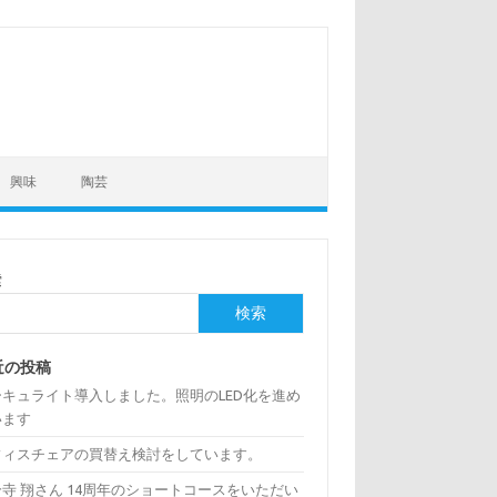
興味
陶芸
索
検索
近の投稿
ーキュライト導入しました。照明のLED化を進め
います
フィスチェアの買替え検討をしています。
寺 翔さん 14周年のショートコースをいただい