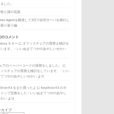
きました。
と蛙と謎の花器
rmes Agentを駆使して3日で自宅サーバを移行し
：振り返り編
近のコメント
tessa キター
に
オフィスチェアの買替え検討を
ています。 - いいぬまてつやのあやしいせかい
り
チェアのペーパーコードの張替をしました。
に
フィスチェアの買替え検討をしています。 - いい
まてつやのあやしいせかい
より
ychron K3 をまた買ったよ
に
Keychron K3 のキ
キャップ交換をした – いいぬまてつやのあやし
せかい
より
ーカイブ