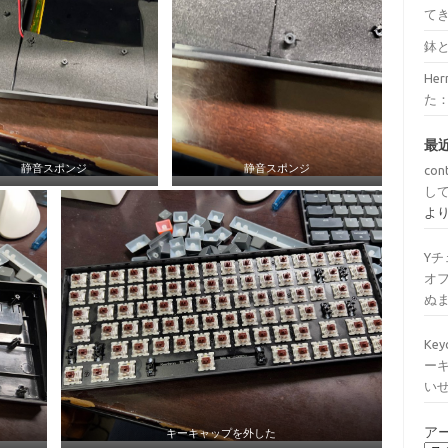
て
鉢
He
た
最
静音スポンジ
静音スポンジ
con
し
よ
Y
オ
ぬ
Ke
ー
い
ア
キーキャップを外した