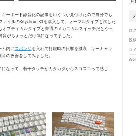
、キーボード静音化の記事をいくつか見付けたので自分でも
イルのKeychron K3を購入して、ノーマルタイプも試した
でもオプティカルタイプと普通のメカニカルスイッチだとやっ
ロ
鍵音がちょっとだけ気になってました。
投
ーム内に
スポンジ
を入れて打鍵時の反響を減衰、キーキャッ
コ
鍵音の改善をしてみました。
Wor
ドになって、若干タッチがカタカタからスコスコって感じ