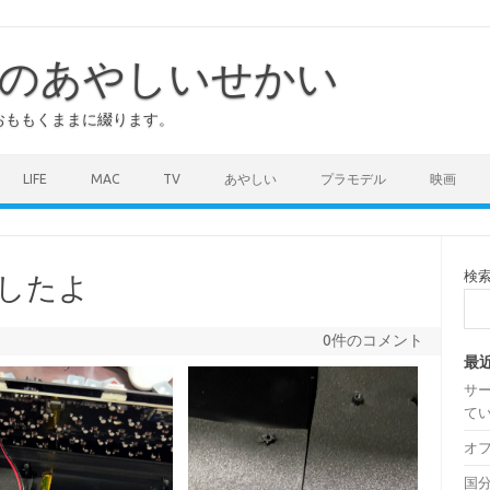
のあやしいせかい
おももくままに綴ります。
LIFE
MAC
TV
あやしい
プラモデル
映画
検
音化したよ
0件のコメント
最
サ
て
オ
国分