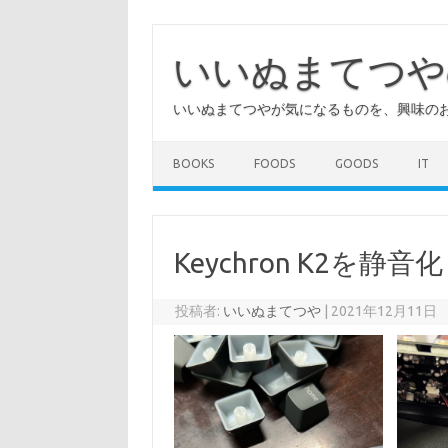
コ
ン
テ
いいぬまてつや
ン
ツ
へ
いいぬまてつやが気になるものを、興味の
ス
キ
ッ
プ
BOOKS
FOODS
GOODS
IT
Keychron K2を静
投稿者:
いいぬまてつや
|
2021年12月11日