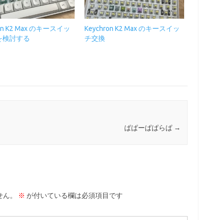
ron K2 Max のキースイッ
Keychron K2 Max のキースイッ
を検討する
チ交換
ぱぱーぱぱらぱ
→
せん。
※
が付いている欄は必須項目です