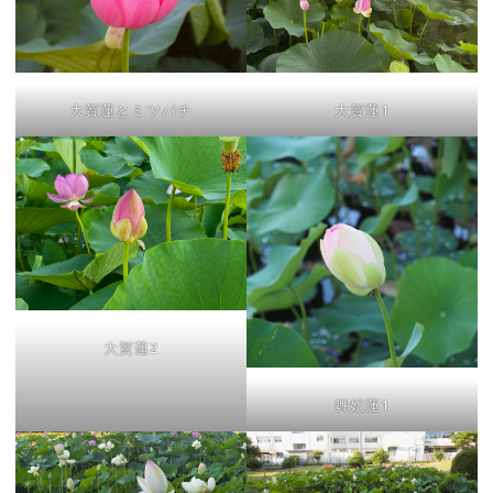
大賀蓮とミツバチ
大賀蓮1
大賀蓮2
舞妃蓮1