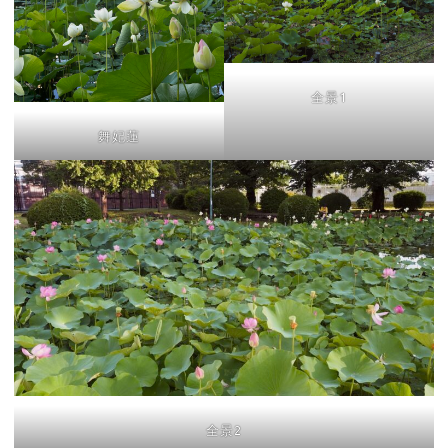
全景1
舞妃蓮
全景2