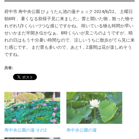
府中市 寿中央公園 ひょうたん池の蓮チェック 2024/6/22。 土曜日
朝6時 、暑くなる前様子見に来ました。蕾と開いた物，散った物そ
れぞれ1/3くらいづつな感じですかね。 咲いている物も時間が早い
せいかまだ半開き位かなぁ。8時くらいが見ごろのようですが、晴
れの日はもう十分暑い時間なので、涼しいうちに散歩がてら見に来
た感じです。 まだ蕾も多いので、あと1，2週間は花が楽しめそう
ですね。
共有:
寿中央公園の蓮 その2
寿中央公園の蓮