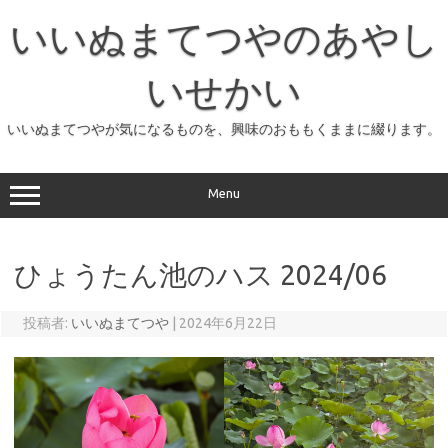
コ
ン
いいぬまてつやのあやし
テ
ン
ツ
へ
いせかい
ス
キ
ッ
いいぬまてつやが気になるものを、興味のおももくままに綴ります。
プ
Menu
ひょうたん池のハス 2024/06
投稿者:
いいぬまてつや
|
2024年6月22日