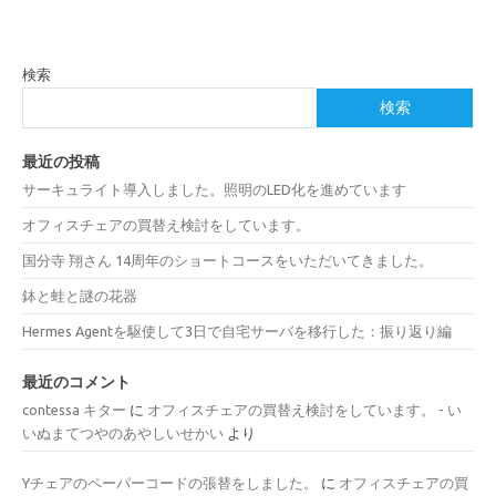
検索
検索
最近の投稿
サーキュライト導入しました。照明のLED化を進めています
オフィスチェアの買替え検討をしています。
国分寺 翔さん 14周年のショートコースをいただいてきました。
鉢と蛙と謎の花器
Hermes Agentを駆使して3日で自宅サーバを移行した：振り返り編
最近のコメント
contessa キター
に
オフィスチェアの買替え検討をしています。 - い
いぬまてつやのあやしいせかい
より
Yチェアのペーパーコードの張替をしました。
に
オフィスチェアの買