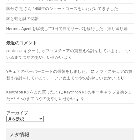
国分寺 翔さん 14周年のショートコースをいただいてきました。
鉢と蛙と謎の花器
Hermes Agentを駆使して3日で自宅サーバを移行した：振り返り編
最近のコメント
contessa キター
に
オフィスチェアの買替え検討をしています。 - い
いぬまてつやのあやしいせかい
より
Yチェアのペーパーコードの張替をしました。
に
オフィスチェアの買
替え検討をしています。 - いいぬまてつやのあやしいせかい
より
Keychron K3 をまた買ったよ
に
Keychron K3 のキーキャップ交換をし
た – いいぬまてつやのあやしいせかい
より
アーカイブ
メタ情報