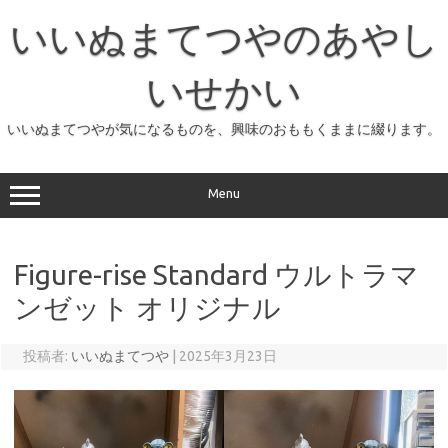
コ
ン
いいぬまてつやのあやし
テ
ン
ツ
へ
いせかい
ス
キ
ッ
いいぬまてつやが気になるものを、興味のおももくままに綴ります。
プ
Menu
Figure-rise Standard ウルトラマ
ンゼット オリジナル
投稿者:
いいぬまてつや
|
2025年3月23日