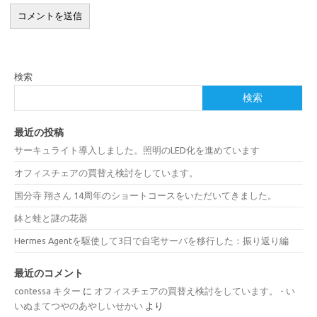
検索
検索
最近の投稿
サーキュライト導入しました。照明のLED化を進めています
オフィスチェアの買替え検討をしています。
国分寺 翔さん 14周年のショートコースをいただいてきました。
鉢と蛙と謎の花器
Hermes Agentを駆使して3日で自宅サーバを移行した：振り返り編
最近のコメント
contessa キター
に
オフィスチェアの買替え検討をしています。 - い
いぬまてつやのあやしいせかい
より