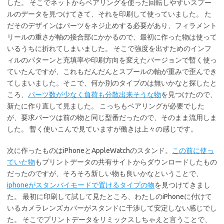
した。 そこでネットからベアリングを使った回転しやすいスプー
ルのデータを見つけてきて、それを印刷して使っていました。 た
だそのデザインはパーツをネジ止めする必要があり、フィラメント
リールの重さが軸の接合部にかかるので、最初に作った物は使って
いるうちに折れてしまいました。 そこで強度を出すためのインフ
ィルのパターンと充填率や印刷方向を変えたバージョンで暫く使っ
ていたんですが、これもだんだんとスプールの軸が重みで歪んでき
てしまいました。そこで、何か別のタイプのは無いかなと探したと
ころ、
パーツ数が少なく負荷も分散出来そうな物
を見つけたので、
新たに作り直して見ました。 こっちもベアリングが必要でした
が、要求パーツは前の物と同じ型番だったので、そのまま流用しま
した。 暫く使いこんで見ていますが働きは上々の感じです。
次に作ったものはiPhoneとAppleWatchのスタンド。
この前に使っ
ていた物
もプリントデータの共有サイトからダウンロードしたもの
だったのですが、そろそろ新しい物も良いかなということで、
iphoneがスタンバイモードで置けるタイプの物
を見つけてきまし
た。 最初に印刷して試して見たところ、わたしのiPhoneに付けて
いるカメラレンズカバーがスタンドに干渉して安定しない感じでし
た。 そこでプリントデータをリミックスしちゃえと言うことで、