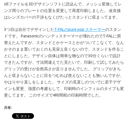
stlファイルを3Dデザインソフトに読込んで、メッシュ変換してレ
ンズ周りのプレートの位置を変更して再度印刷しました。 改良後
はレンズカバーの干渉もなくぴたっとスタンドに収まってます。
3つ目は自分でデザインした
T-FALのpure pop スチーマー
のスタン
ドです。 Panasonicのハンディスチーマーが壊れたのでT-FALに買
替えたんですが、スタンドとかケースとかがついてこなくて、なん
かそのまま置いておくのも見栄え良くないので、スタンドを作るこ
とにしました。デザイン自体は簡単な物なので30分くらいで設計
できたんですが、寸法間違えてた見たいで、印刷して試してみたら
グリップの受けが全然高さが足りませんでした。 グリップがきち
んと収まらないことに目をつむれば使えないことも無いんですが、
やはりやり直しをしました。 サイズの見直しのついでに若干デザ
インも変更、強度の考慮もして、印刷時のインフィルのタイプも変
更してます。 このサイズで4時間程の印刷時間でした。
共有: