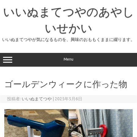
コ
ン
いいぬまてつやのあやし
テ
ン
ツ
へ
いせかい
ス
キ
ッ
いいぬまてつやが気になるものを、興味のおももくままに綴ります。
プ
Menu
ゴールデンウィークに作った物
投稿者:
いいぬまてつや
|
2025年5月6日