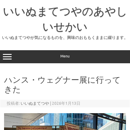
コ
ン
いいぬまてつやのあやし
テ
ン
ツ
へ
いせかい
ス
キ
ッ
いいぬまてつやが気になるものを、興味のおももくままに綴ります。
プ
Menu
ハンス・ウェグナー展に行って
きた
投稿者:
いいぬまてつや
|
2026年1月13日