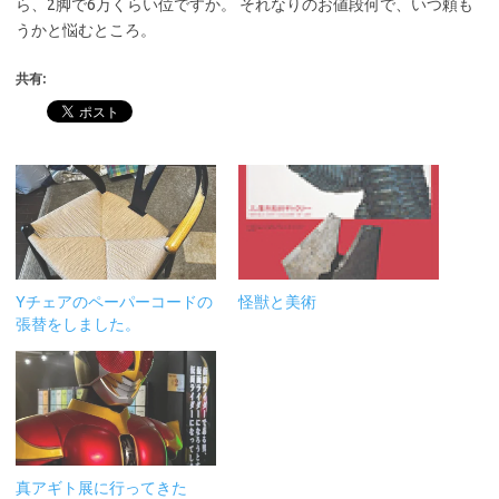
ら、2脚で6万くらい位ですか。 それなりのお値段何で、いつ頼も
うかと悩むところ。
共有:
Yチェアのペーパーコードの
怪獣と美術
張替をしました。
真アギト展に行ってきた