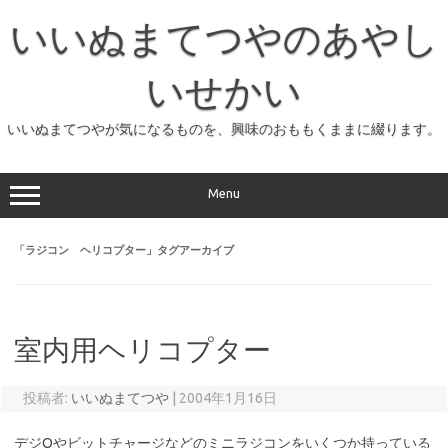
コ
ン
いいぬまてつやのあやし
テ
ン
ツ
へ
いせかい
ス
キ
ッ
いいぬまてつやが気になるものを、興味のおももくままに綴ります。
プ
Menu
「
ラジコン ヘリコプター
」タグアーカイブ
室内用ヘリコプター
投稿者:
いいぬまてつや
|
2004年1月16日
デジQやビットチャージなどのミニラジコンをいくつか持っている