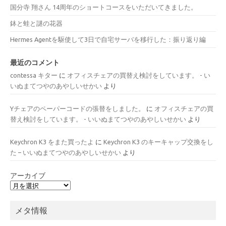
国分寺 翔さん 14周年のショートコースをいただいてきました。
鉢と蛙と謎の花器
Hermes Agentを駆使して3日で自宅サーバを移行した：振り返り編
最近のコメント
contessa キター
に
オフィスチェアの買替え検討をしています。 - い
いぬまてつやのあやしいせかい
より
Yチェアのペーパーコードの張替をしました。
に
オフィスチェアの買
替え検討をしています。 - いいぬまてつやのあやしいせかい
より
Keychron K3 をまた買ったよ
に
Keychron K3 のキーキャップ交換をし
た – いいぬまてつやのあやしいせかい
より
アーカイブ
メタ情報