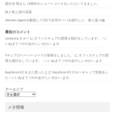
国分寺 翔さん 14周年のショートコースをいただいてきました。
鉢と蛙と謎の花器
Hermes Agentを駆使して3日で自宅サーバを移行した：振り返り編
最近のコメント
contessa キター
に
オフィスチェアの買替え検討をしています。 - い
いぬまてつやのあやしいせかい
より
Yチェアのペーパーコードの張替をしました。
に
オフィスチェアの買
替え検討をしています。 - いいぬまてつやのあやしいせかい
より
Keychron K3 をまた買ったよ
に
Keychron K3 のキーキャップ交換をし
た – いいぬまてつやのあやしいせかい
より
アーカイブ
メタ情報