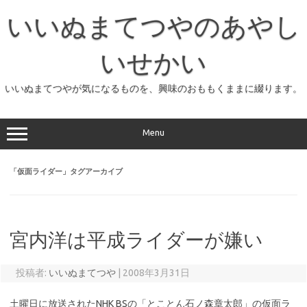
コ
ン
いいぬまてつやのあやし
テ
ン
ツ
へ
いせかい
ス
キ
ッ
いいぬまてつやが気になるものを、興味のおももくままに綴ります。
プ
Menu
「
仮面ライダー
」タグアーカイブ
宮内洋は平成ライダーが嫌い
投稿者:
いいぬまてつや
|
2008年3月31日
土曜日に放送されたNHK BSの「とことん石ノ森章太郎」の仮面ラ