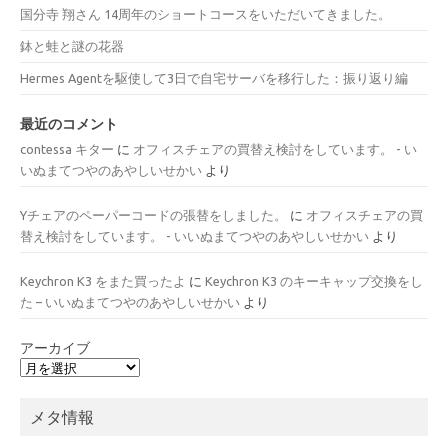
国分寺 翔さん 14周年のショートコースをいただいてきました。
鉢と蛙と謎の花器
Hermes Agentを駆使して3日で自宅サーバを移行した：振り返り編
最近のコメント
contessa キター
に
オフィスチェアの買替え検討をしています。 - い
いぬまてつやのあやしいせかい
より
Yチェアのペーパーコードの張替をしました。
に
オフィスチェアの買
替え検討をしています。 - いいぬまてつやのあやしいせかい
より
Keychron K3 をまた買ったよ
に
Keychron K3 のキーキャップ交換をし
た – いいぬまてつやのあやしいせかい
より
アーカイブ
メタ情報