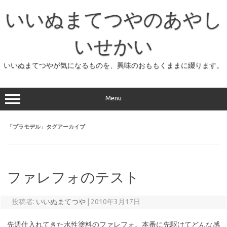
コ
ン
いいぬまてつやのあやし
テ
ン
ツ
へ
いせかい
ス
キ
ッ
いいぬまてつやが気になるものを、興味のおももくままに綴ります。
プ
Menu
「
プラモデル
」タグアーカイブ
ファレフォのテスト
投稿者:
いいぬまてつや
|
2010年3月17日
先週仕入れてきた水性塗料のファレフォ。本番に先駆けてどんな感