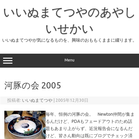
コ
ン
いいぬまてつやのあやし
テ
ン
ツ
へ
いせかい
ス
キ
ッ
いいぬまてつやが気になるものを、興味のおももくままに綴ります。
プ
Menu
河豚の会 2005
投稿者:
いいぬまてつや
|
2005年12月30日
毎年、恒例の河豚の会。 Newton仲間が集ま
るんだけど、PDAもフェードアウトのため話
題もあまり上がらず、近況報告会になるんだ
けど、皆さん動向は既にブログでチェック済