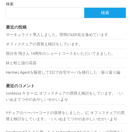
検索
検索
最近の投稿
サーキュライト導入しました。照明のLED化を進めています
オフィスチェアの買替え検討をしています。
国分寺 翔さん 14周年のショートコースをいただいてきました。
鉢と蛙と謎の花器
Hermes Agentを駆使して3日で自宅サーバを移行した：振り返り編
最近のコメント
contessa キター
に
オフィスチェアの買替え検討をしています。 - い
いぬまてつやのあやしいせかい
より
Yチェアのペーパーコードの張替をしました。
に
オフィスチェアの買
替え検討をしています。 - いいぬまてつやのあやしいせかい
より
Keychron K3 をまた買ったよ
に
Keychron K3 のキーキャップ交換をし