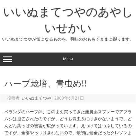
コ
ン
いいぬまてつやのあやし
テ
ン
ツ
へ
いせかい
ス
キ
ッ
いいぬまてつやが気になるものを、興味のおももくままに綴ります。
プ
Menu
ハーブ栽培、青虫め!!
投稿者:
いいぬまてつや
|
2009年6月21日
ベランダのハーブ鉢、このまえ買ってきた無農薬スプレーでアブラ
ムシは退去されたのですが、どうも青虫系にはきかないようで、ど
んどん葉っぱの被害が広がっています。見つけてはつぶしているの
ですが、全部やっつけきれないので、最初は健全だったクレソンま