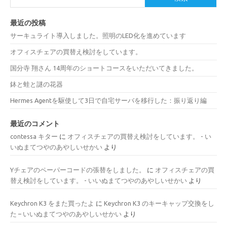
最近の投稿
サーキュライト導入しました。照明のLED化を進めています
オフィスチェアの買替え検討をしています。
国分寺 翔さん 14周年のショートコースをいただいてきました。
鉢と蛙と謎の花器
Hermes Agentを駆使して3日で自宅サーバを移行した：振り返り編
最近のコメント
contessa キター
に
オフィスチェアの買替え検討をしています。 - い
いぬまてつやのあやしいせかい
より
Yチェアのペーパーコードの張替をしました。
に
オフィスチェアの買
替え検討をしています。 - いいぬまてつやのあやしいせかい
より
Keychron K3 をまた買ったよ
に
Keychron K3 のキーキャップ交換をし
た – いいぬまてつやのあやしいせかい
より