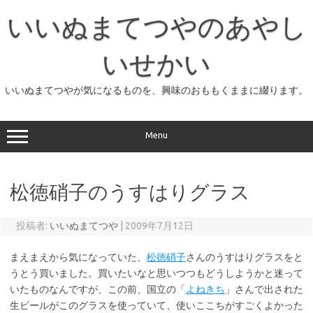
コ
ン
いいぬまてつやのあやし
テ
ン
ツ
へ
いせかい
ス
キ
ッ
いいぬまてつやが気になるものを、興味のおももくままに綴ります。
プ
Menu
松徳硝子のうすはりグラス
投稿者:
いいぬまてつや
|
2009年7月12日
まえまえから気になっていた、
松徳硝子
さんのうすはりグラスをと
うとう買いました。買いたいなと思いつつもどうしようかと迷って
いたものなんですが、この前、国立の「
よねきち
」さんで出された
生ビールがこのグラスを使っていて、使いここちがすごくよかった