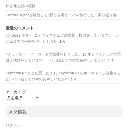
鉢と蛙と謎の花器
Hermes Agentを駆使して3日で自宅サーバを移行した：振り返り編
最近のコメント
contessa キター
に
オフィスチェアの買替え検討をしています。 - い
いぬまてつやのあやしいせかい
より
Yチェアのペーパーコードの張替をしました。
に
オフィスチェアの買
替え検討をしています。 - いいぬまてつやのあやしいせかい
より
Keychron K3 をまた買ったよ
に
Keychron K3 のキーキャップ交換をし
た – いいぬまてつやのあやしいせかい
より
アーカイブ
メタ情報
ログイン