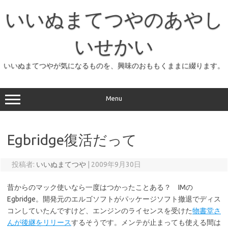
コ
ン
いいぬまてつやのあやし
テ
ン
ツ
へ
いせかい
ス
キ
ッ
いいぬまてつやが気になるものを、興味のおももくままに綴ります。
プ
Menu
Egbridge復活だって
投稿者:
いいぬまてつや
|
2009年9月30日
昔からのマック使いなら一度はつかったことある？ IMの
Egbridge。開発元のエルゴソフトがパッケージソフト撤退でディス
コンしていたんですけど、エンジンのライセンスを受けた
物書堂さ
んが後継をリリース
するそうです。メンテが止まっても使える間は