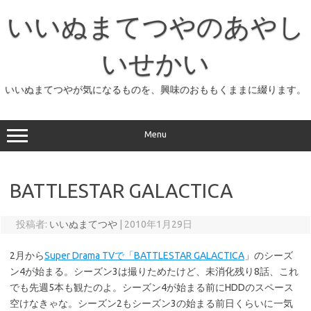
コ
ン
いいぬまてつやのあやし
テ
ン
ツ
へ
いせかい
ス
キ
ッ
いいぬまてつやが気になるものを、興味のおももくままに綴ります。
プ
Menu
BATTLESTAR GALACTICA
投稿者:
いいぬまてつや
|
2010年1月29日
2月から
Super Drama TVで「BATTLESTAR GALACTICA
」のシーズ
ン4が始まる。シーズン3は撮りためたけど、未消化残り8話、これ
でも先週5本も観たのよ。シーズン4が始まる前にHDDのスペース
空けなきゃな。シーズン2もシーズン3の始まる前日くらいに一気