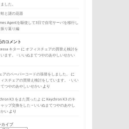
きました。
と蛙と謎の花器
rmes Agentを駆使して3日で自宅サーバを移行し
：振り返り編
近のコメント
tessa キター
に
オフィスチェアの買替え検討を
ています。 - いいぬまてつやのあやしいせかい
り
チェアのペーパーコードの張替をしました。
に
フィスチェアの買替え検討をしています。 - いい
まてつやのあやしいせかい
より
ychron K3 をまた買ったよ
に
Keychron K3 のキ
キャップ交換をした – いいぬまてつやのあやし
せかい
より
ーカイブ