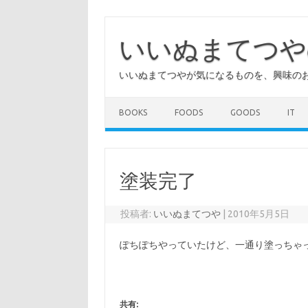
コ
ン
テ
いいぬまてつや
ン
ツ
へ
いいぬまてつやが気になるものを、興味の
ス
キ
ッ
プ
BOOKS
FOODS
GOODS
IT
塗装完了
投稿者:
いいぬまてつや
|
2010年5月5日
ぽちぽちやっていたけど、一通り塗っちゃ
共有: