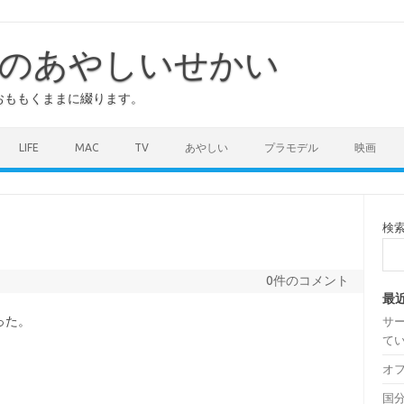
のあやしいせかい
おももくままに綴ります。
LIFE
MAC
TV
あやしい
プラモデル
映画
検
0件のコメント
最
った。
サ
て
オ
国分