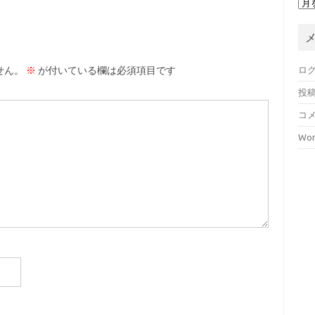
ロ
せん。
※
が付いている欄は必須項目です
投
コ
Wor