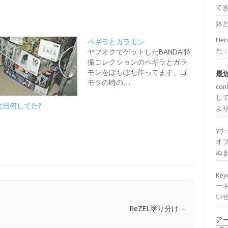
て
鉢
He
ペギラとガラモン
た
ヤフオクでゲットしたBANDAI特
撮コレクションのペギラとガラ
モンをぽちぽち作ってます。ゴ
最
モラの時の…
con
し
念日何してた?
よ
Y
オ
ぬ
Ke
ー
い
ReZEL塗り分け
→
ア