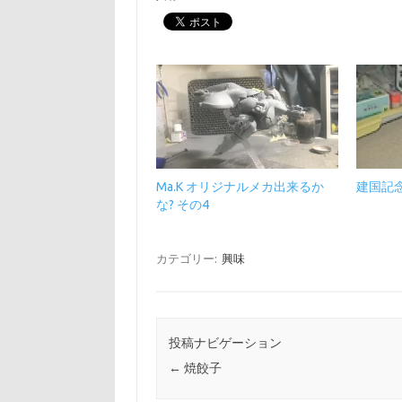
Ma.K オリジナルメカ出来るか
建国記
な? その4
カテゴリー:
興味
投稿ナビゲーション
←
焼餃子