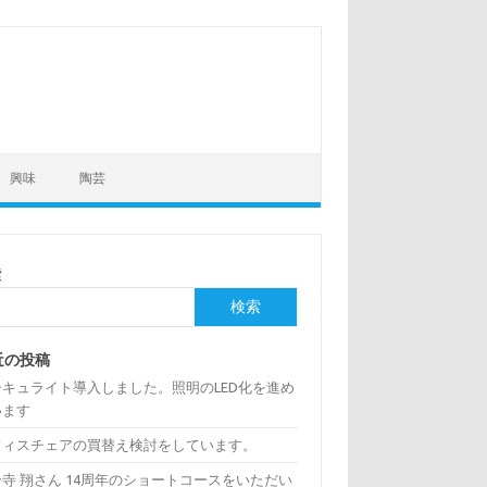
興味
陶芸
索
検索
近の投稿
ーキュライト導入しました。照明のLED化を進め
います
フィスチェアの買替え検討をしています。
寺 翔さん 14周年のショートコースをいただい