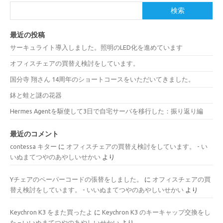
検索
最近の投稿
サーキュライト導入しました。照明のLED化を進めています
オフィスチェアの買替え検討をしています。
国分寺 翔さん 14周年のショートコースをいただいてきました。
鉢と蛙と謎の花器
Hermes Agentを駆使して3日で自宅サーバを移行した：振り返り編
最近のコメント
contessa キター
に
オフィスチェアの買替え検討をしています。 - い
いぬまてつやのあやしいせかい
より
Yチェアのペーパーコードの張替をしました。
に
オフィスチェアの買
替え検討をしています。 - いいぬまてつやのあやしいせかい
より
Keychron K3 をまた買ったよ
に
Keychron K3 のキーキャップ交換をし
た – いいぬまてつやのあやしいせかい
より