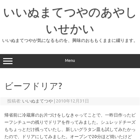
コ
ン
いいぬまてつやのあやし
テ
ン
ツ
へ
いせかい
ス
キ
ッ
いいぬまてつやが気になるものを、興味のおももくままに綴ります。
プ
Menu
ビーフドリア?
投稿者:
いいぬまてつや
|
2010年12月31日
帰省前に冷蔵庫のお片づけをしなきゃってことで、一昨日作ったビ
ーフシチューの残りでドリアを作ってみました。シュレッドチーズ
もちょっとだけ残っていたし、新しいグラタン皿も試してみたかっ
たので、ドリアにしてみました。オーブンで20分ほど焼いたけど