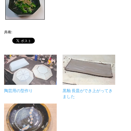
共有:
陶芸用の型作り
黒釉 長皿ができ上がってき
ました