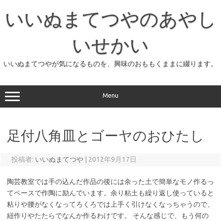
コ
ン
いいぬまてつやのあやし
テ
ン
ツ
へ
いせかい
ス
キ
ッ
いいぬまてつやが気になるものを、興味のおももくままに綴ります。
プ
Menu
足付八角皿とゴーヤのおひたし
投稿者:
いいぬまてつや
|
2012年9月17日
陶芸教室では手の込んだ作品の後には余った土で簡単なモノ作るっ
てペースで作陶に励んでいます。余り粘土も繰り返し使っていると
粘りや腰がなくなってろくろでは上手く引けなくなっちゃうので、
紐作りやたたらでなんか作るわけです。 そんな感じで、もう何の