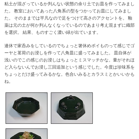
粘土が混ざっているか判んない状態の余り土でお皿を作ってみまし
た。 教室においてあった八角系の型をつかってお皿にしてみまし
た。 そのままでは平凡なので足をつけて高さのアクセントを。 釉
薬は元の土が何か判んなくなっているのであまり考え混まずに織部
を選択。 結果、ものすごく濃い緑が出ています。
連休で家呑みをしているのでちょっと箸休めポイものって感じでゴ
ーヤと茗荷のお浸しを作って八角皿に盛ってみました。 皿自体が
浅いのでこの感じのお浸しはちょっとミスマッチかな。量がそれほ
ど入らないんでお浸し三回追加という感じでした。今度は珍味系を
ちょっとだけ盛ってみるかな。色合いみるとカラスミとかいいかも
ね。