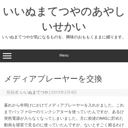
コ
ン
いいぬまてつやのあやし
テ
ン
ツ
へ
いせかい
ス
キ
ッ
いいぬまてつやが気になるものを、興味のおももくままに綴ります。
プ
Menu
メディアプレーヤーを交換
投稿者:
いいぬまてつや
|
2013年2月4日
暮れから年明けにかけてメディアプレーヤーを入れかました。これ
までバッファローのリンクシアターを使っていたんですが、あるひ
突然電源が入らなくなってしまいました。主に前述のNASに貯めた
動画を寝室で見るのに使っていたんですが、ないとすごく困るわけ