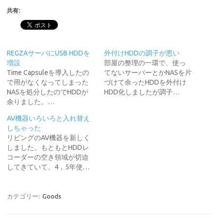
共有:
REGZAサーバにUSB HDDを
外付けHDDの調子が悪い
増設
部屋の整理の一環で、使っ
Time Capsuleを導入したの
てないサーバーとかNASを片
で用がなくなってしまった
づけて余ったHDDを外付け
NASを処分したのでHDDが
HDD化しましたが調子…
余りました。…
AV機器いろいろと入れ替え
しちゃった
リビングのAV機器を新しく
しました。もともとHDDレ
コーダーの空き領域が切迫
してきていて、4，5年使…
カテゴリー:
Goods