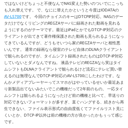
ではないけどちょっと不便なんでNAS変えた勢いのついでにこっち
も入れ替えです。 で、なにに替えたかというと今度はIODATAの
AV-LS700
です。 今回のチョイスのキーはDTCPIP対応。NASのデー
タだけでなくリビングのREGZAサーバに録画された動画を見れる
ようにするのがテーマです。最近はiPadとかでもDTCP-IP対応のク
ライアントが出てきて著作権保護された動画も見られるようになっ
てきているんですが、どうもそいつら家のREGZAサーバと相性悪
いんです。 通常の録画なら寝室のテレビ自体のDLNAクライアント
で観られるのですが、タイムシフト録画されたものはDTCP-IP対応
していないとダメなんですね。 液晶テレビのREGZAなら実はタイ
ムシフトもDLNAクライアントで観られるけど流石にテレビ買い替
えるのは無理なんでDTCP-IP対応のAV-LS700にしたわけです。な
んかメディアプレーヤーってスマホがはやっているせいか最近あま
り新製品出てないみたいでこの機種だって2年前のもの。 一応タイ
ムシフトは観られるようになったけど前の機種と比べて、早送りの
対応できないフォーマットが多すぎ、直ぐハングする、続きから再
生できない、ファイル表示形式の自由度低くてファイルリスト見に
くいとか、DTCP-IP以外は前の機種の方が良かったかもぅって感じ
です。