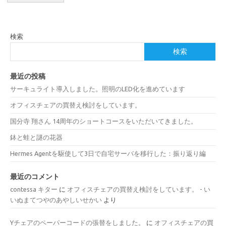
検索
検索
最近の投稿
サーキュライト導入しました。照明のLED化を進めています
オフィスチェアの買替え検討をしています。
国分寺 翔さん 14周年のショートコースをいただいてきました。
鉢と蛙と謎の花器
Hermes Agentを駆使して3日で自宅サーバを移行した：振り返り編
最近のコメント
contessa キター
に
オフィスチェアの買替え検討をしています。 - い
いぬまてつやのあやしいせかい
より
Yチェアのペーパーコードの張替をしました。
に
オフィスチェアの買