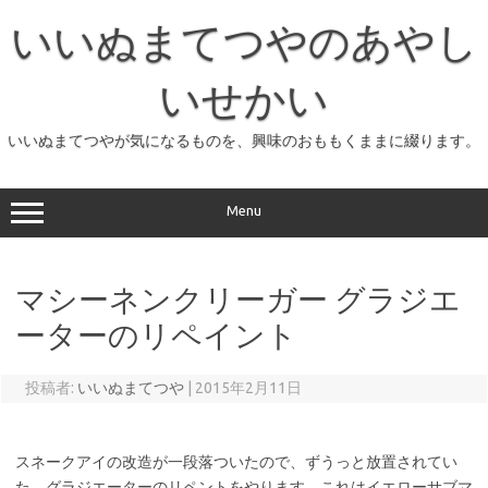
コ
ン
いいぬまてつやのあやし
テ
ン
ツ
へ
いせかい
ス
キ
ッ
いいぬまてつやが気になるものを、興味のおももくままに綴ります。
プ
Menu
マシーネンクリーガー グラジエ
ーターのリペイント
投稿者:
いいぬまてつや
|
2015年2月11日
スネークアイの改造が一段落ついたので、ずうっと放置されてい
た、グラジエーターのリペントをやります。これはイエローサブマ