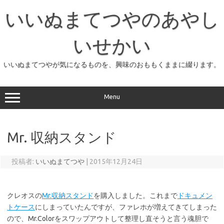
コ
ン
いいぬまてつやのあやし
テ
ン
ツ
へ
いせかい
ス
キ
ッ
いいぬまてつやが気になるものを、興味のおももくままに綴ります。
プ
Menu
Mr. 収納スタンド
投稿者:
いいぬまてつや
|
2015年12月24日
クレオスの
Mr.収納スタンド
を購入しました。これまで
ドキュメン
トケース
にしまっていたんですが、ファレホが増えてきてしまった
ので、Mr.Colorをスワップアウトして整理し直そうと言う魂胆で