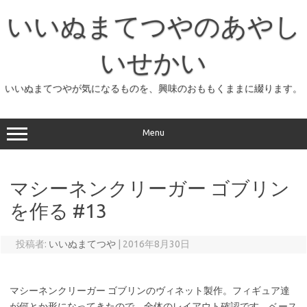
コ
ン
いいぬまてつやのあやし
テ
ン
ツ
へ
いせかい
ス
キ
ッ
いいぬまてつやが気になるものを、興味のおももくままに綴ります。
プ
Menu
マシーネンクリーガー ゴブリン
を作る #13
投稿者:
いいぬまてつや
|
2016年8月30日
マシーネンクリーガー ゴブリンのヴィネット製作。フィギュア達
が何とか形になってきたので、全体のレイアウト確認です。ベース