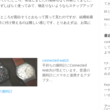
っていたところ、発送しましたの連絡もなく到着してました。
て
、まずしばらく使ってみて、物足りないようならステップアップ
鉢
れるところが面白そうとおもって買って見たのですが、結構粘着
He
計に付け替えるのは難しい感じです。とりあえずは、お気に
た
最
con
し
よ
connected watch
Y
手持ちの腕時計にConnected
オ
Watchが増えています。普通の
ぬ
腕時計にスマホと連携するアダ
プタ…
Ke
ー
Gの腕時計
い
ア