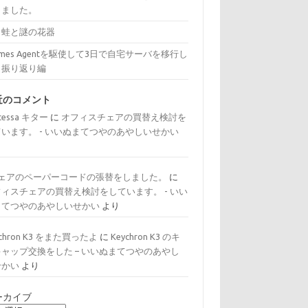
きました。
と蛙と謎の花器
rmes Agentを駆使して3日で自宅サーバを移行し
：振り返り編
近のコメント
tessa キター
に
オフィスチェアの買替え検討を
ています。 - いいぬまてつやのあやしいせかい
り
チェアのペーパーコードの張替をしました。
に
フィスチェアの買替え検討をしています。 - いい
まてつやのあやしいせかい
より
ychron K3 をまた買ったよ
に
Keychron K3 のキ
キャップ交換をした – いいぬまてつやのあやし
せかい
より
ーカイブ