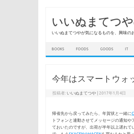
コ
ン
テ
いいぬまてつや
ン
ツ
へ
いいぬまてつやが気になるものを、興味の
ス
キ
ッ
プ
BOOKS
FOODS
GOODS
IT
今年はスマートウォ
投稿者:
いいぬまてつや
|
2017年1月4日
帰省先から戻ってみたら、年賀状と一緒に
トフォンと連動させてメッセージの通知や
ておいたのですが、出荷が半年以上遅れて