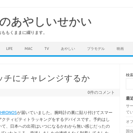
のあやしいせかい
おももくままに綴ります。
LIFE
MAC
TV
あやしい
プラモデル
映画
検
ッチにチャレンジするか
0件のコメント
最
サ
て
CHRONOS
が届いていました。腕時計の裏に貼り付けてスマー
アクティビティトラッキングをするデバイスです。予約はし
オ
いて、日本への出荷はいつになるかわから無い感じだったの
国分