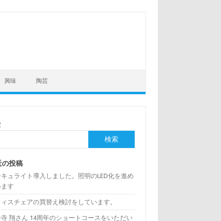
興味
陶芸
索
検索
近の投稿
ーキュライト導入しました。照明のLED化を進め
います
フィスチェアの買替え検討をしています。
寺 翔さん 14周年のショートコースをいただい