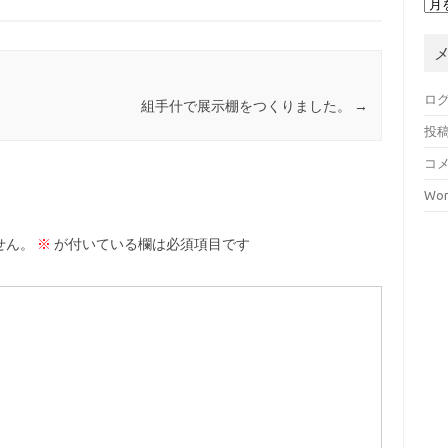
ロ
組手什で展示棚をつくりました。
→
投
コ
Wor
せん。
※
が付いている欄は必須項目です