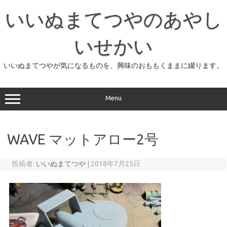
コ
ン
いいぬまてつやのあやし
テ
ン
ツ
へ
いせかい
ス
キ
ッ
いいぬまてつやが気になるものを、興味のおももくままに綴ります。
プ
Menu
WAVE マットアロー2号
投稿者:
いいぬまてつや
|
2018年7月25日