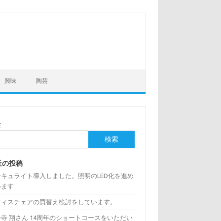
興味
陶芸
索
検索
近の投稿
ーキュライト導入しました。照明のLED化を進め
います
フィスチェアの買替え検討をしています。
寺 翔さん 14周年のショートコースをいただい