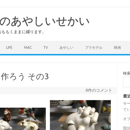
のあやしいせかい
おももくままに綴ります。
LIFE
MAC
TV
あやしい
プラモデル
映画
検
を作ろう その3
0件のコメント
最
サ
て
オ
国分