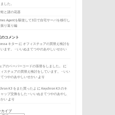
きました。
と蛙と謎の花器
rmes Agentを駆使して3日で自宅サーバを移行し
：振り返り編
近のコメント
tessa キター
に
オフィスチェアの買替え検討を
ています。 - いいぬまてつやのあやしいせかい
り
チェアのペーパーコードの張替をしました。
に
フィスチェアの買替え検討をしています。 - いい
まてつやのあやしいせかい
より
ychron K3 をまた買ったよ
に
Keychron K3 のキ
キャップ交換をした – いいぬまてつやのあやし
せかい
より
ーカイブ