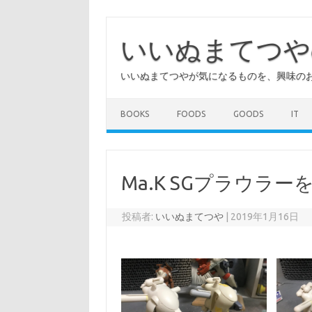
コ
ン
テ
いいぬまてつや
ン
ツ
へ
いいぬまてつやが気になるものを、興味の
ス
キ
ッ
プ
BOOKS
FOODS
GOODS
IT
Ma.K SGプラウラー
投稿者:
いいぬまてつや
|
2019年1月16日