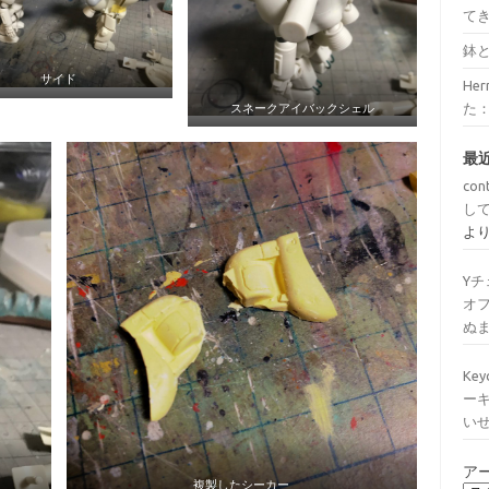
て
鉢
サイド
He
た
スネークアイバックシェル
最
con
し
よ
Y
オ
ぬ
Ke
ー
い
ア
複製したシーカー