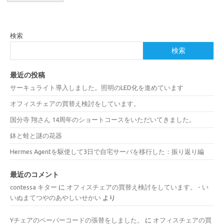
検索
検索
最近の投稿
サーキュライト導入しました。照明のLED化を進めています
オフィスチェアの買替え検討をしています。
国分寺 翔さん 14周年のショートコースをいただいてきました。
鉢と蛙と謎の花器
Hermes Agentを駆使して3日で自宅サーバを移行した：振り返り編
最近のコメント
contessa キター
に
オフィスチェアの買替え検討をしています。 - い
いぬまてつやのあやしいせかい
より
Yチェアのペーパーコードの張替をしました。
に
オフィスチェアの買