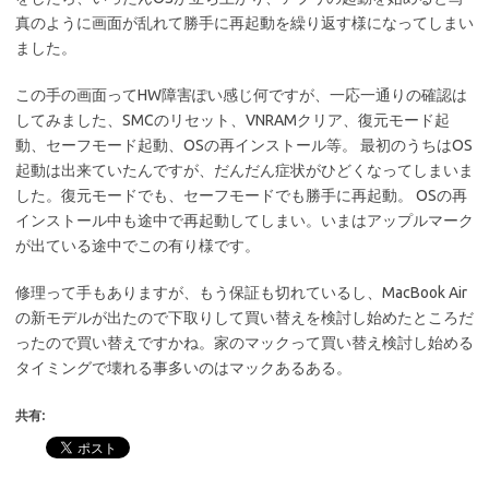
真のように画面が乱れて勝手に再起動を繰り返す様になってしまい
ました。
この手の画面ってHW障害ぽい感じ何ですが、一応一通りの確認は
してみました、SMCのリセット、VNRAMクリア、復元モード起
動、セーフモード起動、OSの再インストール等。 最初のうちはOS
起動は出来ていたんですが、だんだん症状がひどくなってしまいま
した。復元モードでも、セーフモードでも勝手に再起動。 OSの再
インストール中も途中で再起動してしまい。いまはアップルマーク
が出ている途中でこの有り様です。
修理って手もありますが、もう保証も切れているし、MacBook Air
の新モデルが出たので下取りして買い替えを検討し始めたところだ
ったので買い替えですかね。家のマックって買い替え検討し始める
タイミングで壊れる事多いのはマックあるある。
共有: