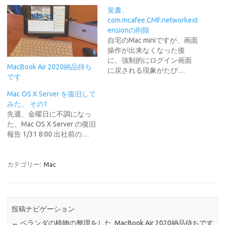
覚書、
com.mcafee.CMF.networkext
ensionの削除
自宅のMac miniですが、画面
操作が出来なくなった後
に、強制的にログイン画面
MacBook Air 2020納品待ち
に戻される現象がたび…
です
Mac OS X Server を復旧して
みた。 その1
先週、金曜日に不調になっ
た、Mac OS X Server の復旧
報告 1/31 8:00 出社前の…
カテゴリー:
Mac
投稿ナビゲーション
←
ベランダの植物の整理をした
MacBook Air 2020納品待ちです