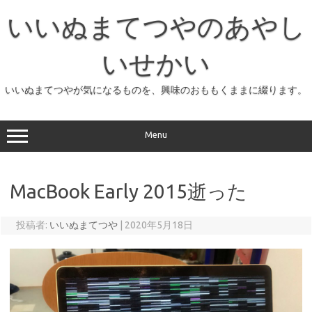
コ
ン
いいぬまてつやのあやし
テ
ン
ツ
へ
いせかい
ス
キ
ッ
いいぬまてつやが気になるものを、興味のおももくままに綴ります。
プ
Menu
MacBook Early 2015逝った
投稿者:
いいぬまてつや
|
2020年5月18日