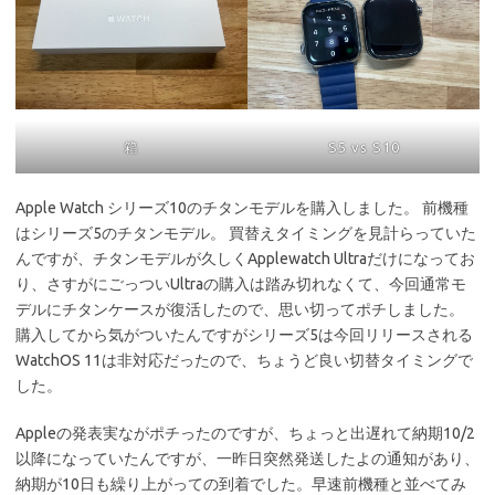
箱
S5 vs S10
Apple Watch シリーズ10のチタンモデルを購入しました。 前機種
はシリーズ5のチタンモデル。 買替えタイミングを見計らっていた
んですが、チタンモデルが久しくApplewatch Ultraだけになってお
り、さすがにごっついUltraの購入は踏み切れなくて、今回通常モ
デルにチタンケースが復活したので、思い切ってポチしました。
購入してから気がついたんですがシリーズ5は今回リリースされる
WatchOS 11は非対応だったので、ちょうど良い切替タイミングで
した。
Appleの発表実ながポチったのですが、ちょっと出遅れて納期10/2
以降になっていたんですが、一昨日突然発送したよの通知があり、
納期が10日も繰り上がっての到着でした。早速前機種と並べてみ