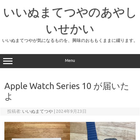
コ
ン
いいぬまてつやのあやし
テ
ン
ツ
へ
いせかい
ス
キ
ッ
いいぬまてつやが気になるものを、興味のおももくままに綴ります。
プ
Menu
Apple Watch Series 10 が届いた
よ
投稿者:
いいぬまてつや
|
2024年9月23日