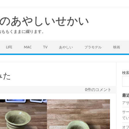
のあやしいせかい
おももくままに綴ります。
LIFE
MAC
TV
あやしい
プラモデル
映画
検
みた
0件のコメント
最
ア
サ
て
オ