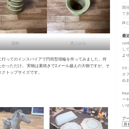
国分
て
鉢
最
con
俯瞰
真上から
し
よ
に行ってのインスパイアで円筒型埴輪を作ってみました。何
かっただけ。 実物は素焼きで2メール越えの大物ですが、そ
Y
スクトップサイズです。
オ
ぬ
Ke
ー
い
ア