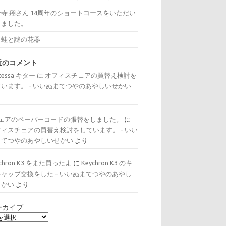
寺 翔さん 14周年のショートコースをいただい
きました。
と蛙と謎の花器
近のコメント
tessa キター
に
オフィスチェアの買替え検討を
ています。 - いいぬまてつやのあやしいせかい
り
チェアのペーパーコードの張替をしました。
に
フィスチェアの買替え検討をしています。 - いい
まてつやのあやしいせかい
より
ychron K3 をまた買ったよ
に
Keychron K3 のキ
キャップ交換をした – いいぬまてつやのあやし
せかい
より
ーカイブ