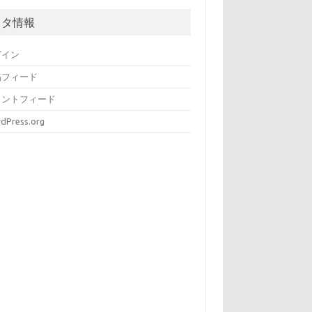
メタ情報
グイン
稿フィード
メントフィード
dPress.org