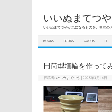
コ
ン
テ
いいぬまてつや
ン
ツ
へ
いいぬまてつやが気になるものを、興味の
ス
キ
ッ
プ
BOOKS
FOODS
GOODS
IT
円筒型埴輪を作って
投稿者:
いいぬまてつや
|
2025年3月16日