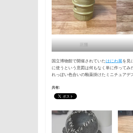
正面
国立博物館で開催されていた
はにわ展
を見
に使うという意図は何もなく単に作ってみた
れっぽい色合いの釉薬掛けたミニチュアデ
共有: