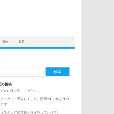
興味
陶芸
索
検索
近の投稿
サガオの種を蒔いてみたら…
ーキュライト導入しました。照明のLED化を進め
います
フィスチェアの買替え検討をしています。