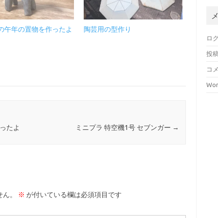
年の午年の置物を作ったよ
陶芸用の型作り
ロ
投
コ
Wor
 を買ったよ
ミニプラ 特空機1号 セブンガー
→
せん。
※
が付いている欄は必須項目です