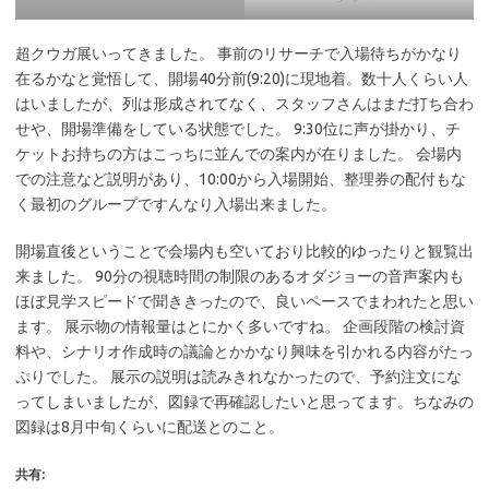
超クウガ展いってきました。 事前のリサーチで入場待ちがかなり
在るかなと覚悟して、開場40分前(9:20)に現地着。数十人くらい人
はいましたが、列は形成されてなく、スタッフさんはまだ打ち合わ
せや、開場準備をしている状態でした。 9:30位に声が掛かり、チ
ケットお持ちの方はこっちに並んでの案内が在りました。 会場内
での注意など説明があり、10:00から入場開始、整理券の配付もな
く最初のグループですんなり入場出来ました。
開場直後ということで会場内も空いており比較的ゆったりと観覧出
来ました。 90分の視聴時間の制限のあるオダジョーの音声案内も
ほぼ見学スピードで聞ききったので、良いペースでまわれたと思い
ます。 展示物の情報量はとにかく多いですね。 企画段階の検討資
料や、シナリオ作成時の議論とかかなり興味を引かれる内容がたっ
ぷりでした。 展示の説明は読みきれなかったので、予約注文にな
ってしまいましたが、図録で再確認したいと思ってます。ちなみの
図録は8月中旬くらいに配送とのこと。
共有: