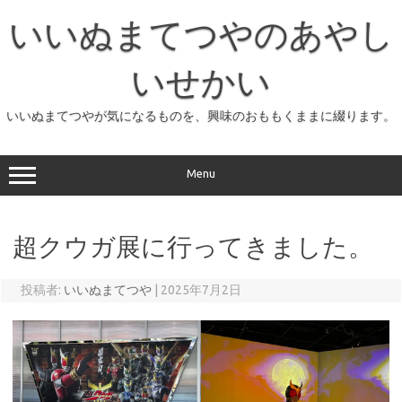
コ
ン
いいぬまてつやのあやし
テ
ン
ツ
へ
いせかい
ス
キ
ッ
いいぬまてつやが気になるものを、興味のおももくままに綴ります。
プ
Menu
超クウガ展に行ってきました。
投稿者:
いいぬまてつや
|
2025年7月2日