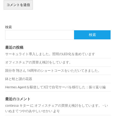
検索
検索
最近の投稿
サーキュライト導入しました。照明のLED化を進めています
オフィスチェアの買替え検討をしています。
国分寺 翔さん 14周年のショートコースをいただいてきました。
鉢と蛙と謎の花器
Hermes Agentを駆使して3日で自宅サーバを移行した：振り返り編
最近のコメント
contessa キター
に
オフィスチェアの買替え検討をしています。 - い
いぬまてつやのあやしいせかい
より