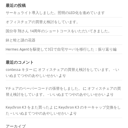
最近の投稿
サーキュライト導入しました。照明のLED化を進めています
オフィスチェアの買替え検討をしています。
国分寺 翔さん 14周年のショートコースをいただいてきました。
鉢と蛙と謎の花器
Hermes Agentを駆使して3日で自宅サーバを移行した：振り返り編
最近のコメント
contessa キター
に
オフィスチェアの買替え検討をしています。 - い
いぬまてつやのあやしいせかい
より
Yチェアのペーパーコードの張替をしました。
に
オフィスチェアの買
替え検討をしています。 - いいぬまてつやのあやしいせかい
より
Keychron K3 をまた買ったよ
に
Keychron K3 のキーキャップ交換をし
た – いいぬまてつやのあやしいせかい
より
アーカイブ