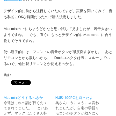
デザイン的に前から注目していたのですが、実機を聞いてみて、音
も私的にOKな範囲だったので購入決定しました。
Mac miniの上にちょうどかなと思い試して見ましたが、若干大きい
ようですね。 でも、直ぐにもっとデザイン的にMac miniにに合う
物もでそうですね。
使い勝手的には、フロントの音量ボタンが感度良すぎかも。 あと
リモコンとかも欲しいかも。 Dockコネクタは裏にスルーしてい
るので、他社製リモコンとか使えるのかも。
共有:
Mac miniどうするべきか
HUIS-100RCを買ったよ
今週はこれの話が行く先々
奥さんにうにゃうにゃ言わ
でされてました。 といあ
れましたが、自宅の学習リ
えず、マックはたくさん持
モコンのボタンが効きにく