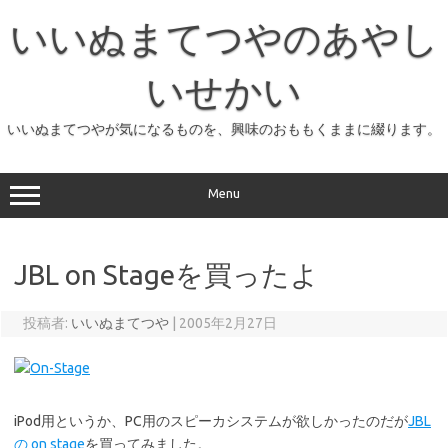
コ
ン
いいぬまてつやのあやし
テ
ン
ツ
へ
いせかい
ス
キ
ッ
いいぬまてつやが気になるものを、興味のおももくままに綴ります。
プ
Menu
JBL on Stageを買ったよ
投稿者:
いいぬまてつや
|
2005年2月27日
iPod用というか、PC用のスピーカシステムが欲しかったのだが
JBL
の on stage
を買ってみました。