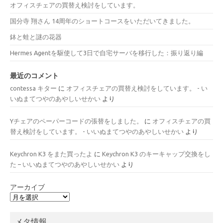
オフィスチェアの買替え検討をしています。
国分寺 翔さん 14周年のショートコースをいただいてきました。
鉢と蛙と謎の花器
Hermes Agentを駆使して3日で自宅サーバを移行した：振り返り編
最近のコメント
contessa キター
に
オフィスチェアの買替え検討をしています。 - い
いぬまてつやのあやしいせかい
より
Yチェアのペーパーコードの張替をしました。
に
オフィスチェアの買
替え検討をしています。 - いいぬまてつやのあやしいせかい
より
Keychron K3 をまた買ったよ
に
Keychron K3 のキーキャップ交換をし
た – いいぬまてつやのあやしいせかい
より
アーカイブ
メタ情報