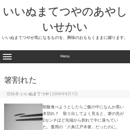
コ
ン
いいぬまてつやのあやし
テ
ン
ツ
へ
いせかい
ス
キ
ッ
いいぬまてつやが気になるものを、興味のおももくままに綴ります。
プ
Menu
箸割れた
投稿者:
いいぬまてつや
|
2006年8月1日
朝飯食べようとしたらご飯の中になんか黒い
木切れ？ 取り出してよく見ると、箸の先が
2センチほど先端から割れて中に落ちてい
た。愛用の「八角江戸木箸」だったのに。