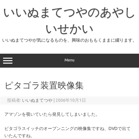
コ
ン
いいぬまてつやのあやし
テ
ン
ツ
へ
いせかい
ス
キ
ッ
いいぬまてつやが気になるものを、興味のおももくままに綴ります。
プ
Menu
ピタゴラ装置映像集
投稿者:
いいぬまてつや
|
2006年10月1日
アマゾンを覗いていたら発見してしまいました。
ピタゴラスイッチのオープンニングの映像集ですね、DVDで出て
いたんですね。