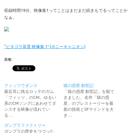
収録時間19分、映像集1ってことはまだまだ続きもでるってことか
なぁ。
“ピタゴラ装置
映像集
1″ (
ポニーキャニオン
)
共有:
フィッツでダンス
猿の惑星 創世記
最近耳に残るロッテのガム
「猿の惑星 創世記」を観て
「フィッツ」のCM。ゆるい
きました。名作「猿の惑
系のCMソングにあわせてダ
星」のプレストーリーを最
ンスする映像が流れてい
新の技術とSFマインドを大
る…
き…
ガンプラファクトリー
ガンプラの歴史をつづった