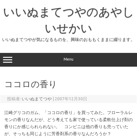
コ
ン
いいぬまてつやのあやし
テ
ン
ツ
へ
いせかい
ス
キ
ッ
いいぬまてつやが気になるものを、興味のおももくままに綴ります。
プ
Menu
ココロの香り
投稿者:
いいぬまてつや
|
2007年12月30日
江崎グリコのガム、「ココロの香り」を買ってみた。フローラルレ
モンの香りなんだが、どう考えても家で使っている柔軟仕上げ剤の
香りにか感じられられない。 コンビニは他の香りも売っていた
が、そっちも同じように芳香剤系の香りなんだろうか？