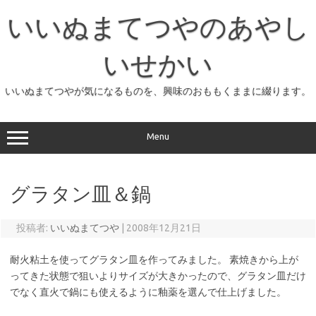
コ
ン
いいぬまてつやのあやし
テ
ン
ツ
へ
いせかい
ス
キ
ッ
いいぬまてつやが気になるものを、興味のおももくままに綴ります。
プ
Menu
グラタン皿＆鍋
投稿者:
いいぬまてつや
|
2008年12月21日
耐火粘土を使ってグラタン皿を作ってみました。 素焼きから上が
ってきた状態で狙いよりサイズが大きかったので、グラタン皿だけ
でなく直火で鍋にも使えるように釉薬を選んで仕上げました。