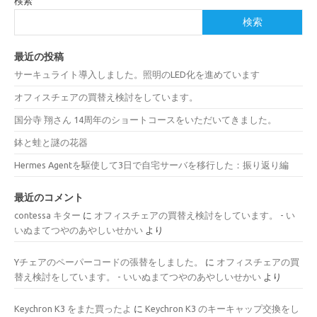
検索
検索
最近の投稿
サーキュライト導入しました。照明のLED化を進めています
オフィスチェアの買替え検討をしています。
国分寺 翔さん 14周年のショートコースをいただいてきました。
鉢と蛙と謎の花器
Hermes Agentを駆使して3日で自宅サーバを移行した：振り返り編
最近のコメント
contessa キター
に
オフィスチェアの買替え検討をしています。 - い
いぬまてつやのあやしいせかい
より
Yチェアのペーパーコードの張替をしました。
に
オフィスチェアの買
替え検討をしています。 - いいぬまてつやのあやしいせかい
より
Keychron K3 をまた買ったよ
に
Keychron K3 のキーキャップ交換をし