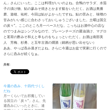
ん」さんにいった。ここは料理がいいのよね。合鴨のサラダ、水茄
子の漬け物、鮎の蓼みそ焼きとかます鮨をいただく。お酒は奥播
磨、遊穂、祐村。今回は鮎がよかったですね。鮎の苦みと、味噌の
甘みがいい感じに合わさっておいしゅうございました。土曜は国立
の炭々”。ここのところ月一ペースだな。こっちはお酒中心の店な
のでつまみはシンプルなので、プレーンチーズの醤油漬け、マグロ
と茗荷の酢みそ和えと串ものをちょっといただく。お酒は南部美
人 芳梅、杉勇、と五年古酒の燗酒（銘柄が思い出せない）
ああ、やっぱ呑み過ぎだよね。さらに今週はお盆で実家に行くので
さらに呑みが続くなぁ。
共有:
今週の呑み、十四代づくし
だね
月一くらいでお邪魔してい
る国立の「炭々"」さん、先
週呑みにいったときに、連