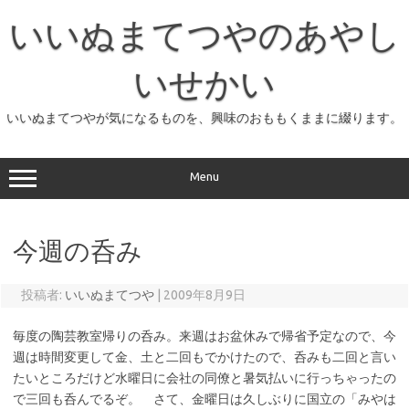
コ
ン
いいぬまてつやのあやし
テ
ン
ツ
へ
いせかい
ス
キ
ッ
いいぬまてつやが気になるものを、興味のおももくままに綴ります。
プ
Menu
今週の呑み
投稿者:
いいぬまてつや
|
2009年8月9日
毎度の陶芸教室帰りの呑み。来週はお盆休みで帰省予定なので、今
週は時間変更して金、土と二回もでかけたので、呑みも二回と言い
たいところだけど水曜日に会社の同僚と暑気払いに行っちゃったの
で三回も呑んでるぞ。 さて、金曜日は久しぶりに国立の「みやは