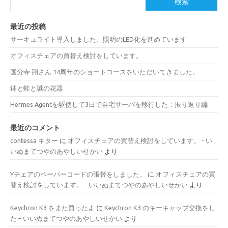
検索
最近の投稿
サーキュライト導入しました。照明のLED化を進めています
オフィスチェアの買替え検討をしています。
国分寺 翔さん 14周年のショートコースをいただいてきました。
鉢と蛙と謎の花器
Hermes Agentを駆使して3日で自宅サーバを移行した：振り返り編
最近のコメント
contessa キター
に
オフィスチェアの買替え検討をしています。 - い
いぬまてつやのあやしいせかい
より
Yチェアのペーパーコードの張替をしました。
に
オフィスチェアの買
替え検討をしています。 - いいぬまてつやのあやしいせかい
より
Keychron K3 をまた買ったよ
に
Keychron K3 のキーキャップ交換をし
た – いいぬまてつやのあやしいせかい
より