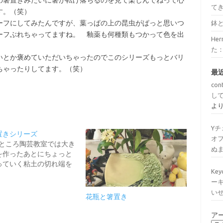
の箸置きみたいに箸が転げ落ちるのを見て楽しんでねって心
て
す。（笑）
ーフにしてみたんですが、葉っぱの上の昆虫がぱっと思いつ
鉢
ーフぶれちゃってますね。 釉薬も何種類もつかって色を出
He
た
いとか褒めていただいちゃったのでこのシリーズもっとバリ
ちゃったりしてます。（笑）
最
con
し
よ
Y
置きシリーズ
オ
ところ陶芸教室では大き
ぬ
を作ったあとにちょっと
っていく粘土の切れ端を
Ke
ー
い
花瓶と箸置き
ア