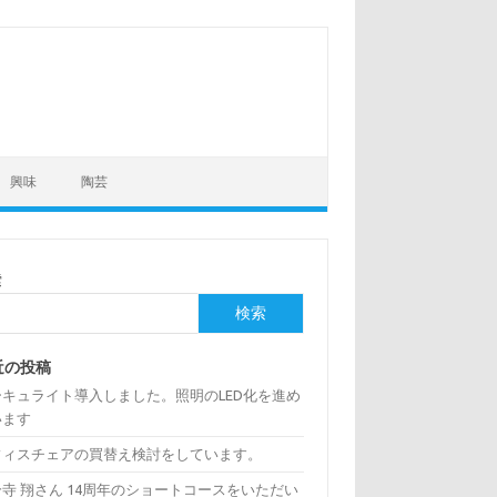
興味
陶芸
索
検索
近の投稿
ーキュライト導入しました。照明のLED化を進め
います
フィスチェアの買替え検討をしています。
寺 翔さん 14周年のショートコースをいただい