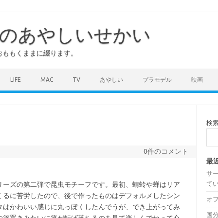
のあやしいせかい
おももくままに綴ります。
LIFE
MAC
TV
あやしい
プラモデル
映画
検
0件のコメント
最
サ
て
リーズの第二弾で昆虫モチーフです。最初、蜻蛉や蝉はリア
くるに苦労したので、後で作ったものはデフォルメしたシン
オ
タはかわいい感じに丸っぽくしたんでうが、でき上がってみ
国分