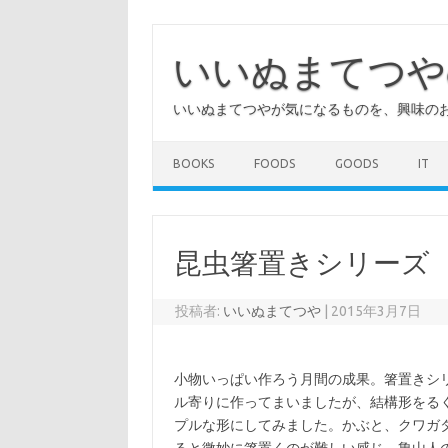
コ
ン
テ
いいぬまてつや
ン
ツ
へ
いいぬまてつやが気になるものを、興味の
ス
キ
ッ
プ
BOOKS
FOODS
GOODS
IT
昆虫箸置きシリーズ
投稿者:
いいぬまてつや
|
2015年3月7日
小物いっぱい作ろう月間の成果。箸置きシ
ル寄りに作ってまいましたが、結構形をる
プルな形にしてみました。かぶと、クワガ