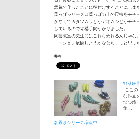
ると微妙に箸置くのが難しい感じ。魯山人
意気で作ったことに後付けすることにしま
葉っぱシリーズは葉っぱの上の昆虫をモチ
かなくてカタツムリとかアオムシとかモチ
しているので結構手間かかりました。
陶芸教室の先生にはこれら売れるんじゃな
エーション展開しようかなとちょっと思っ
共有:
野菜箸
ここの
な作品
づつ残
集…
箸置きシリーズ増産中