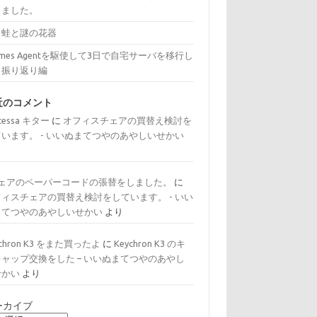
きました。
と蛙と謎の花器
rmes Agentを駆使して3日で自宅サーバを移行し
：振り返り編
近のコメント
tessa キター
に
オフィスチェアの買替え検討を
ています。 - いいぬまてつやのあやしいせかい
り
チェアのペーパーコードの張替をしました。
に
フィスチェアの買替え検討をしています。 - いい
まてつやのあやしいせかい
より
ychron K3 をまた買ったよ
に
Keychron K3 のキ
キャップ交換をした – いいぬまてつやのあやし
せかい
より
ーカイブ