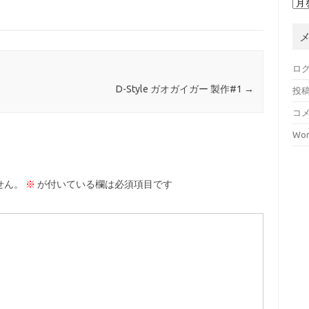
ロ
D-Style ガオガイガー 製作#1
→
投
コ
Wor
せん。
※
が付いている欄は必須項目です